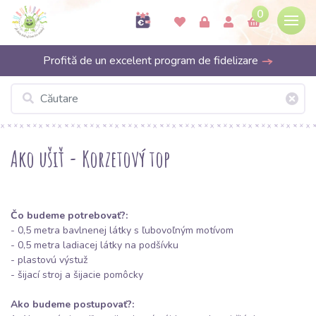
0
Profită de un excelent program de fidelizare
Ako ušiť - Korzetový top
Čo budeme potrebovať?:
- 0,5 metra bavlnenej látky s ľubovoľným motívom
- 0,5 metra ladiacej látky na podšívku
- plastovú výstuž
- šijací stroj a šijacie pomôcky
Ako budeme postupovať?: