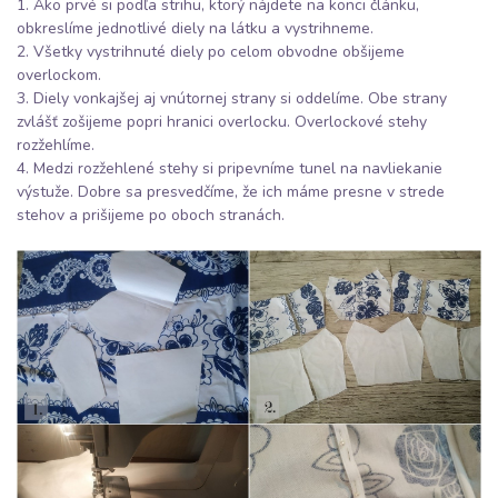
1. Ako prvé si podľa strihu, ktorý nájdete na konci článku,
obkreslíme jednotlivé diely na látku a vystrihneme.
2. Všetky vystrihnuté diely po celom obvodne obšijeme
overlockom.
3. Diely vonkajšej aj vnútornej strany si oddelíme. Obe strany
zvlášť zošijeme popri hranici overlocku. Overlockové stehy
rozžehlíme.
4. Medzi rozžehlené stehy si pripevníme tunel na navliekanie
výstuže. Dobre sa presvedčíme, že ich máme presne v strede
stehov a prišijeme po oboch stranách.