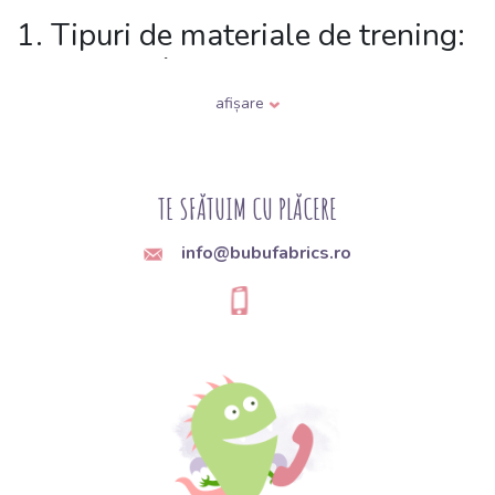
1. Tipuri de materiale de trening:
Pe care să îl alegi?
afișare
Tricot de trening nepieptănat (French Terry):
Pe partea
posterioară prezintă acele „bucle” caracteristice. Este respirabil și
ideal pentru a fi purtat pe tot parcursul anului.
TE SFĂTUIM CU PLĂCERE
Tricot de trening pieptănat:
Partea interioară este finisată cu un
puf moale și călduros. Este versiunea „de iarnă”, creată pentru a-
ți ține de cald chiar și la temperaturi scăzute.
info@bubufabrics.ro
Tricot de trening de vară:
Are un gramaj mai mic, este mai
subțire și mai elastic – ideal pentru haine de casă de vară și
pantaloni scurți.
2. Armonie perfectă: Culori
asortate 100%
Unul dintre cele mai mari avantaje ale cumpărăturilor la noi este