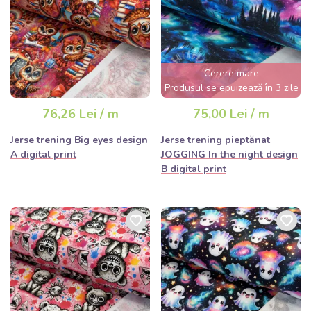
Cerere mare
Produsul se epuizează în 3 zile
76,26 Lei / m
75,00 Lei / m
Jerse trening Big eyes design
Jerse trening pieptănat
A digital print
JOGGING In the night design
B digital print