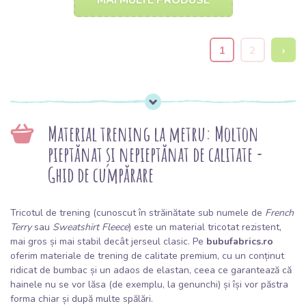
MAI MULTE PRODUSE
1
2
›
Material trening la metru: Molton
pieptănat și nepieptănat de calitate -
Ghid de cumpărare
Tricotul de trening (cunoscut în străinătate sub numele de
French
Terry
sau
Sweatshirt Fleece
) este un material tricotat rezistent,
mai gros și mai stabil decât jerseul clasic. Pe
bubufabrics.ro
oferim materiale de trening de calitate premium, cu un conținut
ridicat de bumbac și un adaos de elastan, ceea ce garantează că
hainele nu se vor lăsa (de exemplu, la genunchi) și își vor păstra
forma chiar și după multe spălări.