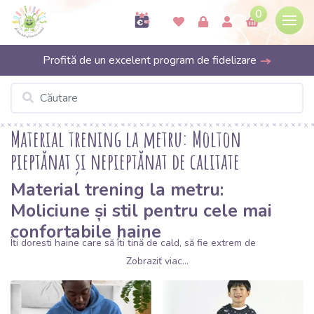
0
Profită de un excelent program de fidelizare
Material trening la metru: Molton
pieptănat și nepieptănat de calitate
Material trening la metru:
Moliciune și stil pentru cele mai
confortabile haine
Îți dorești haine care să îți țină de cald, să fie extrem de
confortabile și să arate grozav?
Materialul pentru trening
Zobraziť viac...
(molton)
este unul dintre cele mai populare produse la
Bubufabrics. Este o țesătură care îmbină finețea jerse-ului cu o
densitate mai mare și rezistență sporită. Fie că coși haine de joacă