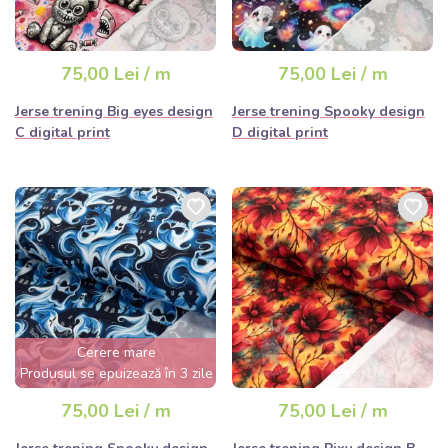
75,00 Lei / m
75,00 Lei / m
Jerse trening Big eyes design
Jerse trening Spooky design
C digital print
D digital print
Cerere mare
Produsul se epuizează în 3 zile
75,00 Lei / m
75,00 Lei / m