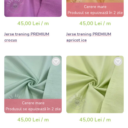
Cerere mare
Produsul se epuizează în 2 zile
45,00 Lei / m
45,00 Lei / m
Jerse trening PREMIUM
Jerse trening PREMIUM
crocus
apricot ice
Cerere mare
Produsul se epuizează în 2 zile
45,00 Lei / m
45,00 Lei / m