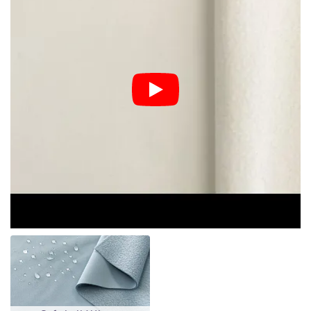
Softshell - cumpără online
În categoria softshell ai posibilitatea de a cumpăra metraje la
prețuri deosebit de avantajoase. Chiar și în caz de vreme rea,
materialul rămâne fără deteriorări. Pantalonii și jachetele din
softshell nu sunt potrivite pentru ploi puternice persistente, dar
fac față unei ploi obișnuite. Stratul interior este astfel protejat de
umiditate de o suprafață impermeabilă. În plus, este rezistent la
vânt, ceea ce îl face ideal și pentru cei mici. Cu toate acestea
este respirabil. Din softshell se pot coase:
• Jachete
• Pantaloni
• Salopete
• Și așa mai departe...