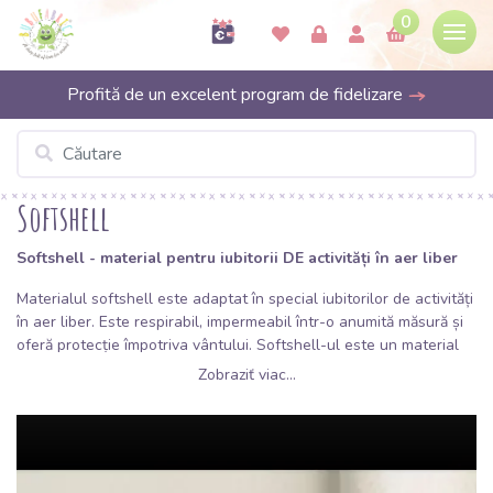
0
Profită de un excelent program de fidelizare
Softshell
Softshell - material pentru iubitorii DE activități în aer liber
Materialul softshell este adaptat în special iubitorilor de activități
în aer liber. Este respirabil, impermeabil într-o anumită măsură și
oferă protecție împotriva vântului. Softshell-ul este un material
funcțional alcătuit din mai multe straturi lipite. Prin aceasta se
Zobraziť viac...
creează o izolație termică excelentă și totuși materialul rămâne
confortabil și ușor de purtat. Partea din dos a softshell-ului de
iarnă este dintr-un material mai gros și călduros, de obicei din
fleece.