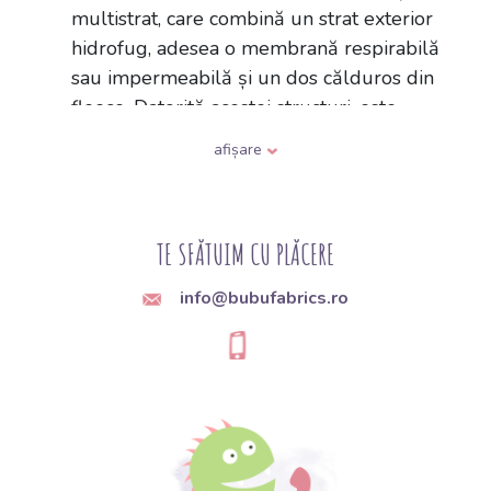
multistrat, care combină un strat exterior
hidrofug, adesea o membrană respirabilă
sau impermeabilă și un dos călduros din
fleece. Datorită acestei structuri, este
rezistent la vânt, rezistă la ploaie ușoară și, în
afișare
același timp, este respirabil. Din el se cos cel
mai frecvent geci, veste, pantaloni pentru
copii și salopete pentru sezonul de tranziție
TE SFĂTUIM CU PLĂCERE
și vreme mai rece.
info@bubufabrics.ro
Q:
Ce gramaj de softshell este potrivit pentru geci
și haine pentru copii?
A:
Gramajul softshell-ului variază de obicei
între aproximativ 250 și 350 g/m². Softshell-
urile mai ușoare, în jur de 250 g/m², sunt
potrivite pentru geci și veste de primăvară și
toamnă, iar tipurile mai groase, peste 300