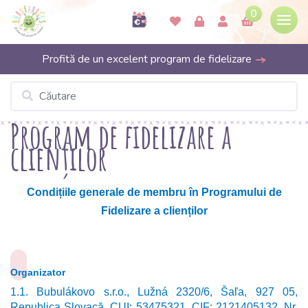
0
Profită de un excelent program de fidelizare
Program de fidelizare a
clienților
Condițiile generale de membru în Programului de
Fidelizare a clienților
Organizator
1.1. Bubulákovo s.r.o., Lužná 2320/6, Šaľa, 927 05,
Republica Slovacă, CUI: 53475321, CIF: 2121405132, Nr.