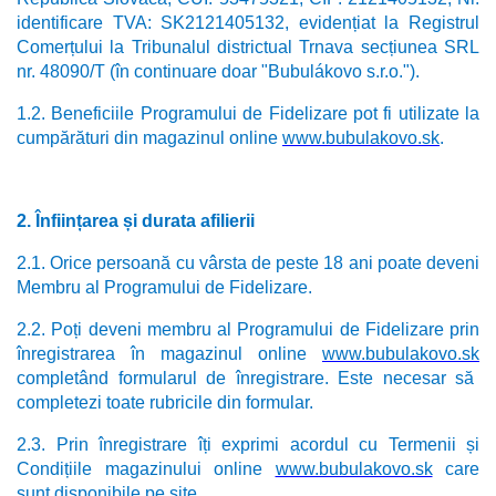
identificare TVA: SK2121405132, evidențiat la Registrul
Comerțului la Tribunalul districtual Trnava secțiunea SRL
nr. 48090/T (în continuare doar "Bubulákovo s.r.o.").
1.2. Beneficiile Programului de Fidelizare pot fi utilizate la
cumpărături din magazinul online
www.bubulakovo.sk
.
2.
Înființarea și durata afilierii
2.1. Orice persoană cu vârsta de peste 18 ani poate deveni
Membru al Programului de Fidelizare.
2.2. Poți deveni membru al Programului de Fidelizare prin
înregistrarea în magazinul online
www.bubulakovo.sk
completând formularul de înregistrare. Este necesar să
completezi toate rubricile din formular.
2.3. Prin înregistrare îți exprimi acordul cu Termenii și
Condițiile magazinului online
www.bubulakovo.sk
care
sunt disponibile pe site.