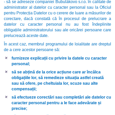
- să se adreseze companiei Bubulákovo s.r.o. în calitate de
administrator al datelor cu caracter personal sau la Oficiul
pentru Protecția Datelor cu o cerere de luare a măsurilor de
corectare, dacă constată că în procesul de prelucrare a
datelor cu caracter personal nu au fost îndeplinite
obligațiile administratorului sau ale oricărei persoane care
prelucrează aceste date.
În acest caz, membrul programului de loialitate are dreptul
de a cere acestor persoane să:
furnizeze explicații cu privire la datele cu caracter
personal;
să se abțină de la orice acțiune care ar încălca
obligațiile lor, să remedieze situația astfel creată
sau să ofere, pe cheltuiala lor, scuze sau alte
compensații;
să efectueze corectări sau completări ale datelor cu
caracter personal pentru a le face adevărate și
precise;