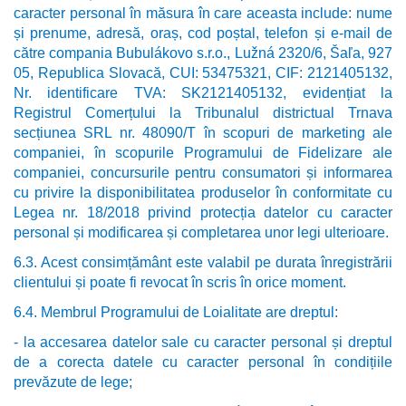
caracter personal în măsura în care aceasta include: nume
și prenume, adresă, oraș, cod poștal, telefon și e-mail de
către compania Bubulákovo s.r.o., Lužná 2320/6, Šaľa, 927
05, Republica Slovacă, CUI: 53475321, CIF: 2121405132,
Nr. identificare TVA: SK2121405132, evidențiat la
Registrul Comerțului la Tribunalul districtual Trnava
secțiunea SRL nr. 48090/T în scopuri de marketing ale
companiei, în scopurile Programului de Fidelizare ale
companiei, concursurile pentru consumatori și informarea
cu privire la disponibilitatea produselor în conformitate cu
Legea nr. 18/2018 privind protecția datelor cu caracter
personal și modificarea și completarea unor legi ulterioare.
6.3. Acest consimțământ este valabil pe durata înregistrării
clientului și poate fi revocat în scris în orice moment.
6.4. Membrul Programului de Loialitate are dreptul:
- la accesarea datelor sale cu caracter personal și dreptul
de a corecta datele cu caracter personal în condițiile
prevăzute de lege;