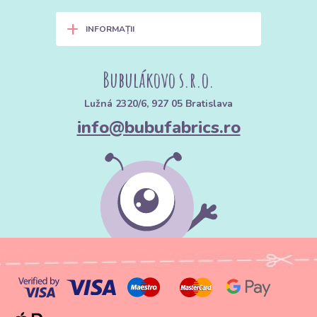
de culori diferite. Jacquard-urile sunt de obicei mai grele, luxoase
+
la atingere și adesea pot fi folosite pe ambele fețe. Sunt
INFORMAȚII
perfecte pentru draperii de lux, cuverturi de pat sau tapițerii.
Materiale Blackout (Opace):
O categorie funcțională cu un strat
Bubulákovo s.r.o.
negru intern ascuns care blochează lumina. Dacă cauți întuneric
absolut în dormitor, aceasta este alegerea ta.
Lužná 2320/6, 927 05 Bratislava
info@bubufabrics.ro
2. Parametri tehnici: Gramajul și
direcția modelului
La achiziție, doi factori cheie determină rezultatul proiectului tău:
grosimea și plasarea modelului.
Gramaj ($g/m^2$):
Indică cât de gros și greu este materialul.
140 – 190 g:
Draperii ușoare, fețe de pernă decorative.
200 – 280 g și peste:
Materiale rezistente pentru genți, perne de
scaun și accesorii intens folosite.