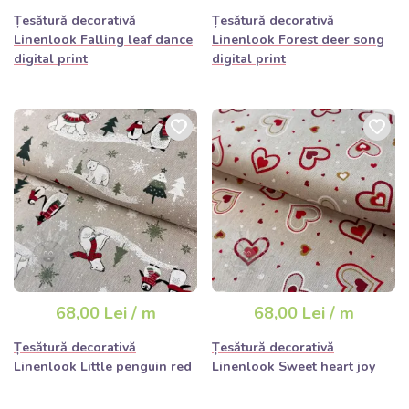
Țesătură decorativă
Țesătură decorativă
Linenlook Falling leaf dance
Linenlook Forest deer song
digital print
digital print
68,00 Lei / m
68,00 Lei / m
Țesătură decorativă
Țesătură decorativă
Linenlook Little penguin red
Linenlook Sweet heart joy