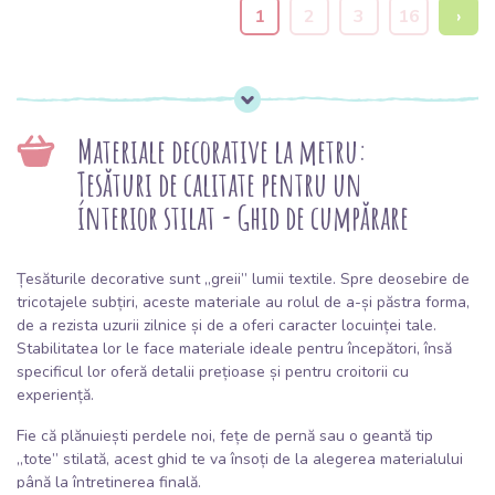
1
2
3
16
›
Materiale decorative la metru:
Țesături de calitate pentru un
interior stilat - Ghid de cumpărare
Țesăturile decorative sunt „greii” lumii textile. Spre deosebire de
tricotajele subțiri, aceste materiale au rolul de a-și păstra forma,
de a rezista uzurii zilnice și de a oferi caracter locuinței tale.
Stabilitatea lor le face materiale ideale pentru începători, însă
specificul lor oferă detalii prețioase și pentru croitorii cu
experiență.
Fie că plănuiești perdele noi, fețe de pernă sau o geantă tip
„tote” stilată, acest ghid te va însoți de la alegerea materialului
până la întreținerea finală.