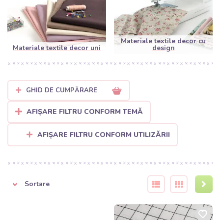
durabilitate sporită, create pentru a înfrumuseța spațiul și a
rezista utilizării zilnice. Fie că plănuiești să coși perdele noi, fețe
de pernă sau o față de masă stilată, materialele noastre
decorative nu te vor dezamăgi.
Materiale textile decor cu
Materiale textile decor uni
design
Posibilități de utilizare a materialelor
decorative în casa ta:
Accesorii pentru casă:
Coase perne decorative care
GHID DE CUMPĂRARE
schimbă imediat atmosfera livingului sau cuverturi de pat
elegante.
AFIȘARE FILTRU CONFORM TEMĂ
AFIȘARE FILTRU CONFORM UTILIZĂRII
Decorațiuni pentru ferestre:
Țesăturile noastre sunt
ideale pentru draperii care oferă intimitate și oferă camerei
un cadru elegant.
Arta mesei:
Creează fețe de masă originale, traverse sau
Sortare
suporturi pentru farfurii care transformă orice masă într-un
moment festiv.