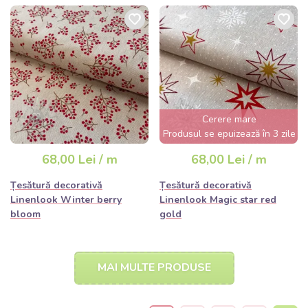
Cerere mare
Produsul se epuizează în 3 zile
68,00 Lei / m
68,00 Lei / m
Țesătură decorativă
Țesătură decorativă
Linenlook Winter berry
Linenlook Magic star red
bloom
gold
MAI MULTE PRODUSE