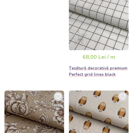
Genți și rucsacuri:
Datorită rezistenței lor, aceste
materiale sunt excelente și pentru coaserea genților de
cumpărături din pânză, a rucsacurilor sau a truselor
cosmetice.
Sfat pentru cusut:
Când lucrezi cu materiale decorative mai
groase, îți recomandăm să folosești un ac universal de 80-90 și
ață mai rezistentă, pentru ca cusăturile să reziste la solicitare.
68,00 Lei / m
Țesătură decorativă premium
Perfect grid lines black