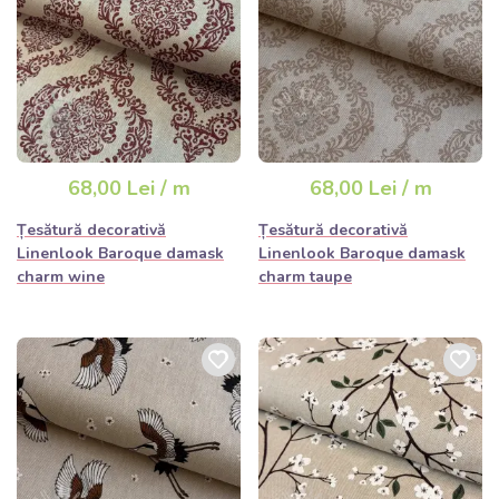
68,00 Lei / m
68,00 Lei / m
Țesătură decorativă
Țesătură decorativă
Linenlook Baroque damask
Linenlook Baroque damask
charm wine
charm taupe