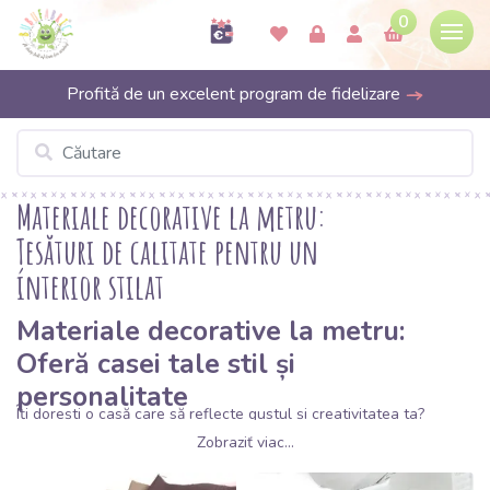
0
Profită de un excelent program de fidelizare
Materiale decorative la metru:
Țesături de calitate pentru un
interior stilat
Materiale decorative la metru:
Oferă casei tale stil și
personalitate
Îți dorești o casă care să reflecte gustul și creativitatea ta?
Materialele decorative
de la Bubufabrics sunt exact ceea ce ai
Zobraziť viac...
nevoie pentru a-ți transforma interiorul. Această categorie
cuprinde o gamă largă de țesături cu densitate mare și