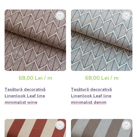
68,00 Lei / m
68,00 Lei / m
Țesătură decorativă
Țesătură decorativă
Linenlook Leaf line
Linenlook Leaf line
minimalist wine
minimalist denim