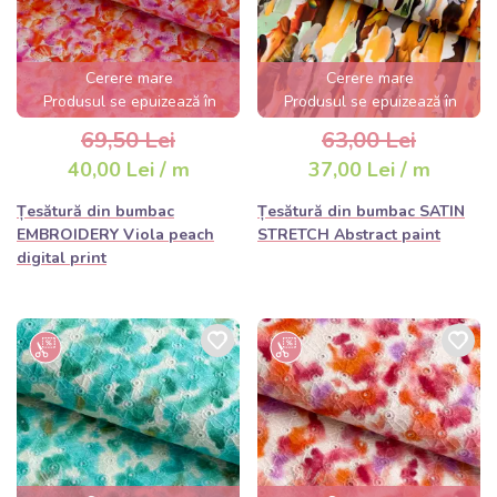
Cerere mare
Cerere mare
Produsul se epuizează în
Produsul se epuizează în
câteva ore
câteva ore
69,50 Lei
63,00 Lei
40,00 Lei / m
37,00 Lei / m
Țesătură din bumbac
Țesătură din bumbac SATIN
EMBROIDERY Viola peach
STRETCH Abstract paint
digital print