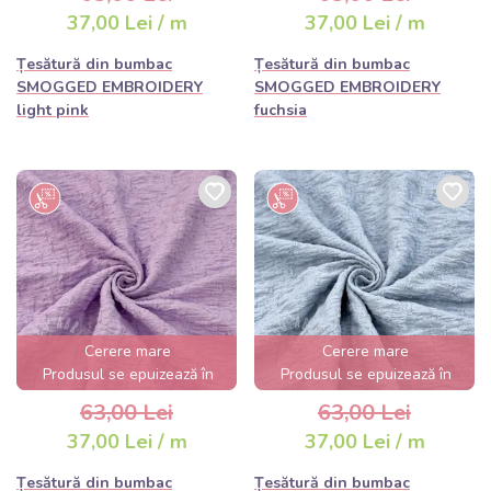
37,00 Lei / m
37,00 Lei / m
Țesătură din bumbac
Țesătură din bumbac
SMOGGED EMBROIDERY
SMOGGED EMBROIDERY
light pink
fuchsia
Cerere mare
Cerere mare
Produsul se epuizează în
Produsul se epuizează în
câteva ore
câteva ore
63,00 Lei
63,00 Lei
37,00 Lei / m
37,00 Lei / m
Țesătură din bumbac
Țesătură din bumbac