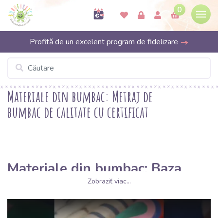
0
Profită de un excelent program de fidelizare
Materiale din bumbac: Metraj de
bumbac de calitate cu certificat
Materiale din bumbac: Baza
naturală pentru orice proiect
Zobraziť viac...
creativ