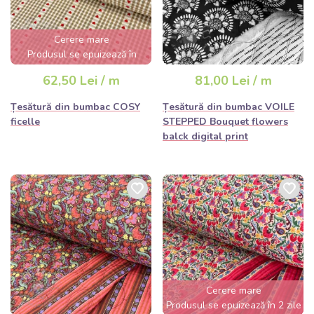
Cerere mare
Produsul se epuizează în
câteva ore
62,50 Lei / m
81,00 Lei / m
Țesătură din bumbac COSY
Țesătură din bumbac VOILE
ficelle
STEPPED Bouquet flowers
balck digital print
Cerere mare
Produsul se epuizează în 2 zile