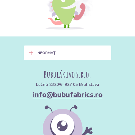
bumbac în oferta noastră
Nu toate tipurile de bumbac sunt la fel. Pentru a alege varianta
corectă pentru proiectul tău, le clasificăm după țesătură și finisaj:
A. Pânză de bumbac (Bumbac
clasic)
+
INFORMAȚII
Țesătură de bază, cea mai răspândită, cu o legătură simplă tip
pânză.
Bubulákovo s.r.o.
Proprietăți:
Fixă, nu este elastică, își păstrează bine forma.
Lužná 2320/6, 927 05 Bratislava
Utilizare:
Patchwork, lenjerii de pat, perne, sacoșe, măști, șorțuri,
info@bubufabrics.ro
fuste.
Gramaj:
De obicei între 120–145 g/m².
B. Poplin de bumbac
O versiune de bumbac mai fină și mai dens țesută.