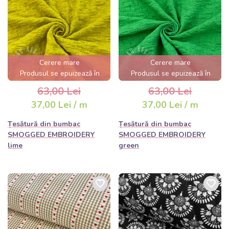
Cerere mare
Cerere mare
Produsul se epuizează în
Produsul se epuizează în
câteva ore
câteva ore
63,00 Lei
63,00 Lei
37,00 Lei / m
37,00 Lei / m
Țesătură din bumbac
Țesătură din bumbac
SMOGGED EMBROIDERY
SMOGGED EMBROIDERY
lime
green