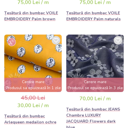
75,00 Lei / m
75,00 Lei / m
Țesătură din bumbac VOILE
Țesătură din bumbac VOILE
EMBROIDERY Palm brown
EMBROIDERY Palm naturals
Cerere mare
Cerere mare
Produsul sa epuizează în 1 zile
Produsul se epuizează în 3 zile
45,00 Lei
70,00 Lei / m
30,00 Lei / m
Țesătură din bumbac JEANS
Chambre LUXURY
Țesătură din bumbac
JACQUARD Flowers dark
Arlequeen medailon ochre
blue