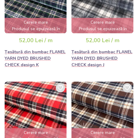
Cerere mare
Cerere mare
Produsul se epuizează în
Produsul se epuizează în
câteva ore
câteva ore
52,00 Lei / m
52,00 Lei / m
Țesătură din bumbac FLANEL
Țesătură din bumbac FLANEL
YARN DYED BRUSHED
YARN DYED BRUSHED
CHECK design K
CHECK design J
Cerere mare
Cerere mare