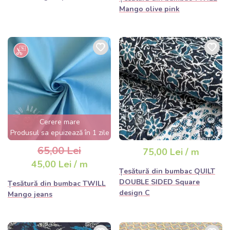
Mango olive pink
Cerere mare
Produsul sa epuizează în 1 zile
65,00 Lei
75,00 Lei / m
45,00 Lei / m
Țesătură din bumbac QUILT
DOUBLE SIDED Square
Țesătură din bumbac TWILL
design C
Mango jeans