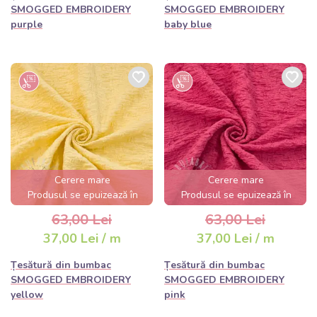
SMOGGED EMBROIDERY
SMOGGED EMBROIDERY
purple
baby blue
Cerere mare
Cerere mare
Produsul se epuizează în
Produsul se epuizează în
câteva ore
câteva ore
63,00 Lei
63,00 Lei
37,00 Lei / m
37,00 Lei / m
Țesătură din bumbac
Țesătură din bumbac
SMOGGED EMBROIDERY
SMOGGED EMBROIDERY
yellow
pink