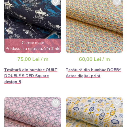
Cerere mare
Produsul sa epuizează în 1 zile
75,00 Lei / m
60,00 Lei / m
Țesătură din bumbac QUILT
Țesătură din bumbac DOBBY
DOUBLE SIDED Square
Aztec digital print
design B