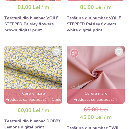
81,00 Lei / m
81,00 Lei / m
Țesătură din bumbac VOILE
Țesătură din bumbac VOILE
STEPPED Paisley flowers
STEPPED Paisley flowers
brown digital print
white digital print
Cerere mare
Cerere mare
Produsul sa epuizează în 1 zile
Produsul se epuizează în
câteva ore
65,00 Lei
60,00 Lei / m
45,00 Lei / m
Țesătură din bumbac DOBBY
Lemons digital print
Țesătură din bumbac TWILL