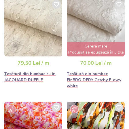
Cerere mare
Produsul se epuizează în 3 zile
79,50 Lei / m
70,00 Lei / m
Țesătură din bumbac cu in
Țesătură din bumbac
JACQUARD RUFFLE
EMBROIDERY Catchy Flowy
white