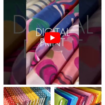
Cauți un material care a fost testat de generații, plăcut la
atingere și extrem de versatil?
Materialele din bumbac
sunt
piatra de temelie a oricărui atelier de croitorie. La Bubufabrics îți
oferim o lume plină de culori, modele și texturi, unde iubitorii
stilului clasic, dar și ai designului modern, își vor găsi inspirația.
Bumbacul este, datorită respirabilității, absorbției și durabilității
sale, alegerea ideală atât pentru începători, cât și pentru
profesioniști.
Descoperă varietatea bumbacului la
Bubufabrics
Selecția noastră de bumbac la metru este atent aleasă pentru a
găsi exact ce ai nevoie:
Pânză de bumbac:
Un clasic rezistent și stabil, ideal
pentru lenjerii de pat, perne, apărători de pătuț sau genți de
cumpărături.
Bumbac de designer cu imprimeu digital:
Pentru
modele unice cu rezoluție înaltă și culori intense, imprimeul