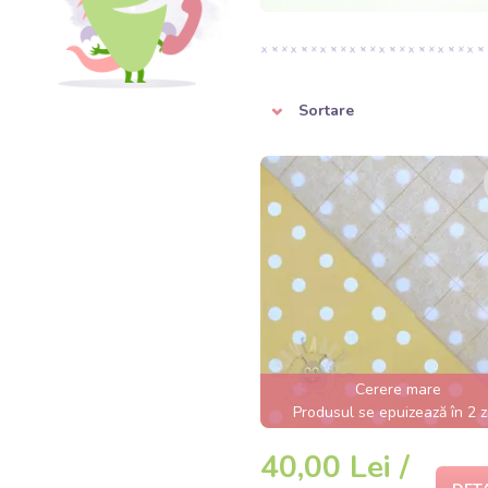
Sortare
Cerere mare
Produsul se epuizează în 2 z
40,00 Lei /