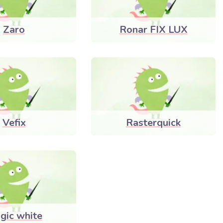
Zaro
Ronar FIX LUX
Vefix
Rasterquick
gic white