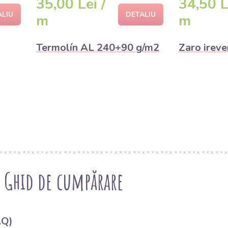
35,00 Lei /
34,50 L
ALIU
DETALIU
m
m
Termolín AL 240+90 g/m2
Zaro ireve
- Ghid de cumpărare
AQ)