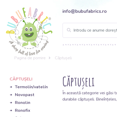
info@bubufabrics.ro
Pagina de pornire
Căptușeli
Căptușeli
CĂPTUȘELI
Termolín/vatelín
În această categorie vei găsi to
Novopast
durabile căptușeli. Bineînțeles
Ronolin
Ronofix