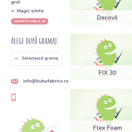
grid
Magic white
Decovil
URMĂTOARELE 36
Alege după gramaj:
Selectează gramaj
FIX 30
info@bubufabrics.ro
Flex Foam