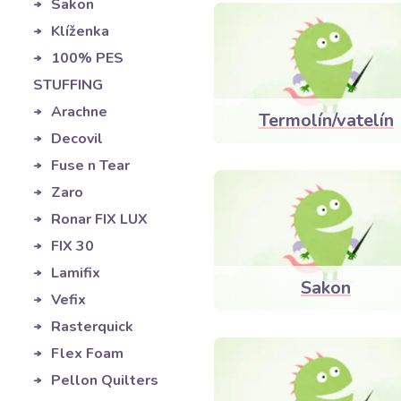
Sakon
Klíženka
100% PES
STUFFING
Arachne
Termolín/vatelín
Decovil
Fuse n Tear
Zaro
Ronar FIX LUX
FIX 30
Lamifix
Sakon
Vefix
Rasterquick
Flex Foam
Pellon Quilters