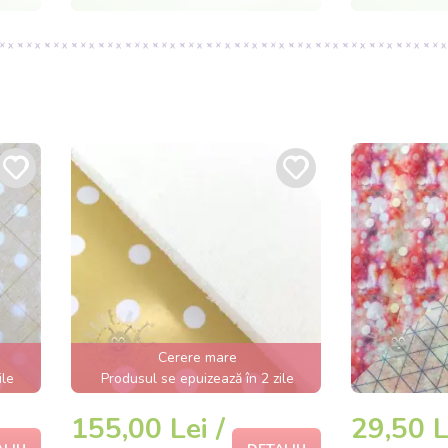
Cerere mare
ile
Produsul se epuizează în 2 zile
155,00 Lei /
29,50 L