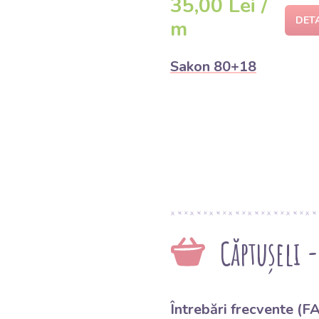
35,00 Lei /
DET
m
Sakon 80+18
Căptușeli 
Întrebări frecvente (F