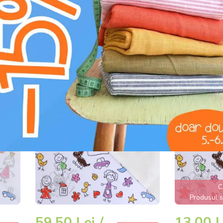
ALIU
DETALIU
m
m
Decovil 390g
Fuse and t
C
Produsul s
59,50 Lei /
13,00 L