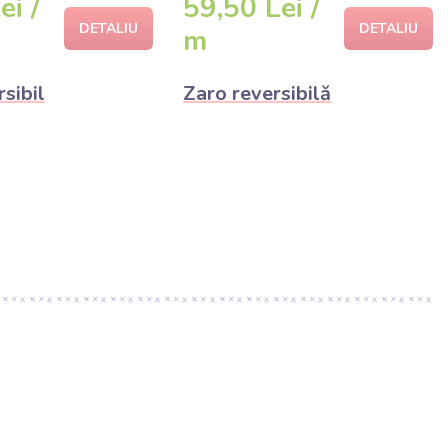
ei /
59,50 Lei /
DETALIU
DETALIU
m
rsibil
Zaro reversibilă