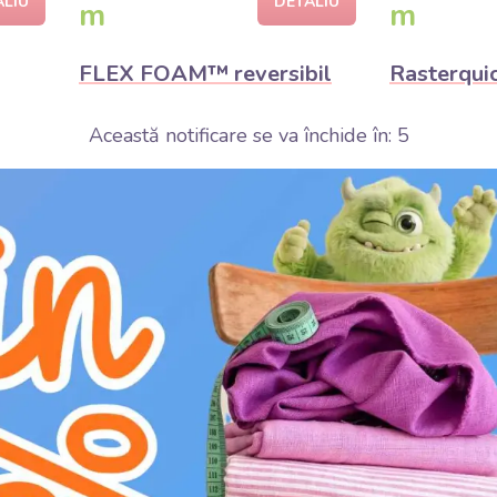
ALIU
DETALIU
m
m
FLEX FOAM™ reversibil
Rasterqui
Această notificare se va închide în:
3
C
Produsul s
90,00 Lei /
30,00 L