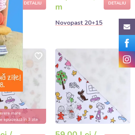
DETALIU
DETALIU
m
ear
Novopast 20+15
erere mare
e epuizează în 3 zile
ei /
59,00 Lei /