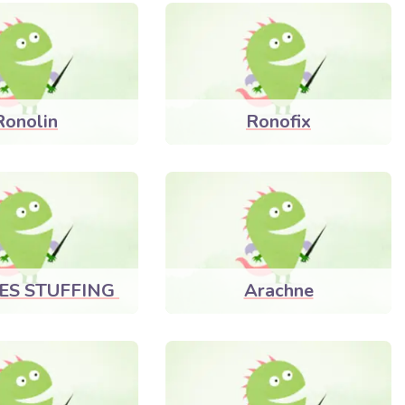
Ronolin
Ronofix
ES STUFFING
Arachne