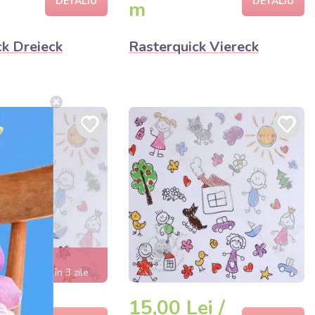
DETALIU
DETALIU
m
ck Dreieck
Rasterquick Viereck
erere mare
e epuizează în 3 zile
ei /
15,00 Lei /