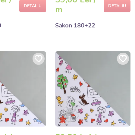
DETALIU
DETALIU
m
0
Sakon 180+22