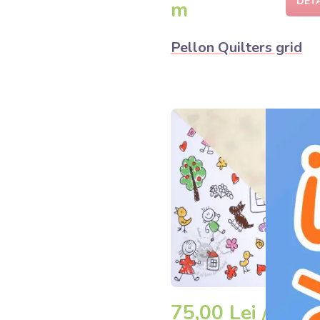
DET
m
Pellon Quilters grid
75,00 Lei /