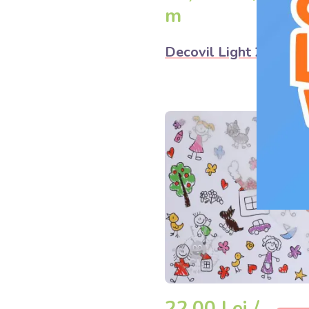
DET
m
Decovil Light 230g
22,00 Lei /