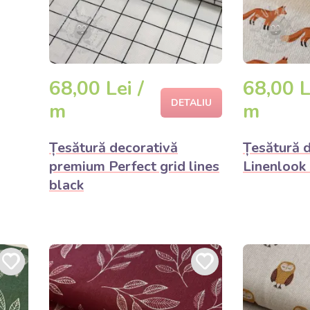
68,00 Lei /
68,00 L
DETALIU
m
m
Țesătură decorativă
Țesătură 
premium Perfect grid lines
Linenlook 
black