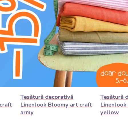
68,00 Lei /
68,00 L
ALIU
DETALIU
m
m
Țesătură decorativă
Țesătură 
craft
Linenlook Bloomy art craft
Linenlook 
army
yellow