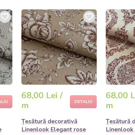
68,00 Lei /
68,00 L
ALIU
DETALIU
m
m
Țesătură decorativă
Țesătură 
e
Linenlook Elegant rose
Linenlook