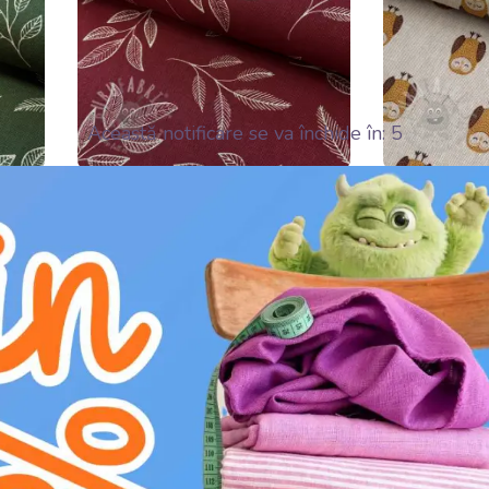
Această notificare se va închide în:
3
68,00 Lei /
68,00 L
ALIU
DETALIU
m
m
Țesătură decorativă
Țesătură 
Linenlook Elegant leaf
Linenlook
branch wine