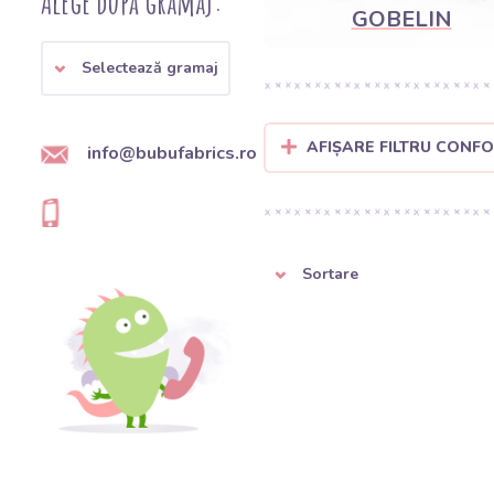
Alege după gramaj:
GOBELIN
Selectează gramaj
AFIȘARE FILTRU CONF
info@bubufabrics.ro
Sortare