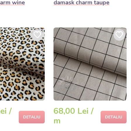
arm wine
damask charm taupe
ei /
68,00 Lei /
DETALIU
DETALIU
m