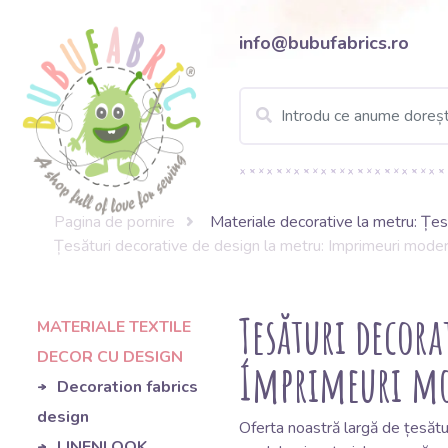
info@bubufabrics.ro
Pagina de pornire
Materiale decorative la metru: Țesăt
Țesături decorative de design la metru: Imprimeuri moder
Țesături decora
MATERIALE TEXTILE
DECOR CU DESIGN
Imprimeuri mo
Decoration fabrics
design
Oferta noastră largă de țesătu
LINENLOOK