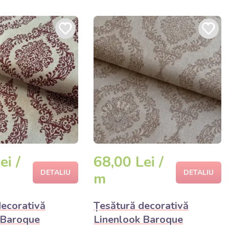
ei /
68,00 Lei /
DETALIU
DETALIU
m
decorativă
Țesătură decorativă
 Baroque
Linenlook Baroque