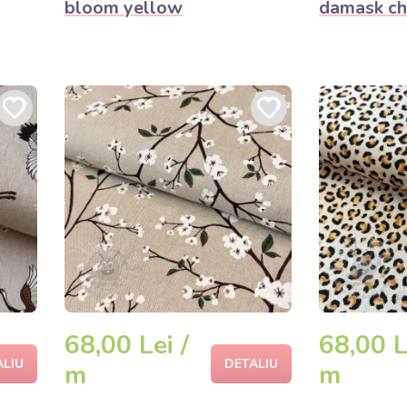
bloom yellow
damask ch
68,00 Lei /
68,00 L
ALIU
DETALIU
m
m