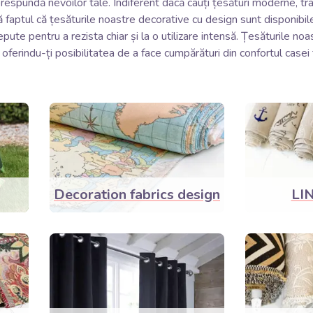
espundă nevoilor tale. Indiferent dacă cauți țesături moderne, tradi
ă faptul că țesăturile noastre decorative cu design sunt disponibile
epute pentru a rezista chiar și la o utilizare intensă. Țesăturile no
 oferindu-ți posibilitatea de a face cumpărături din confortul casei 
Decoration fabrics design
LI