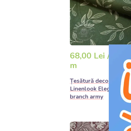
68,00 Lei /
DET
m
Țesătură decorativă
Linenlook Elegant leaf
branch army