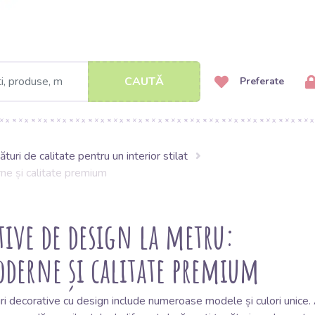
CAUTĂ
Preferate
uri de calitate pentru un interior stilat
ne și calitate premium
tive de design la metru:
derne și calitate premium
ri decorative cu design include numeroase modele și culori unice.