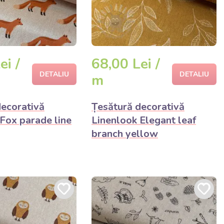
ei /
68,00 Lei /
DETALIU
DETALIU
m
decorativă
Țesătură decorativă
Fox parade line
Linenlook Elegant leaf
branch yellow