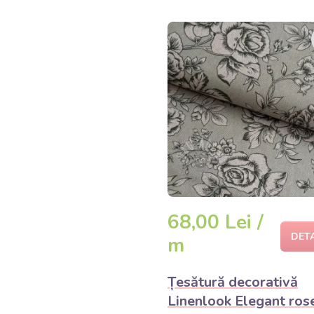
68,00 Lei /
DET
m
Țesătură decorativă
Linenlook Elegant ros