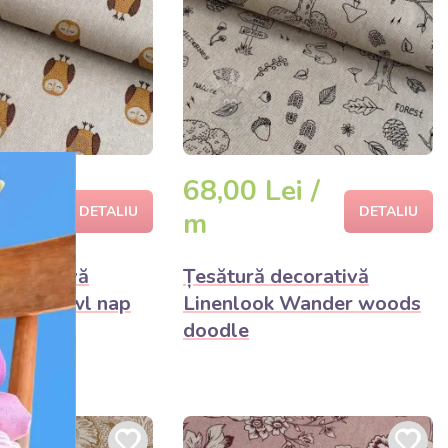
ei /
68,00 Lei /
DETALIU
DETALIU
m
decorativă
Țesătură decorativă
 Night owl nap
Linenlook Wander woods
doodle