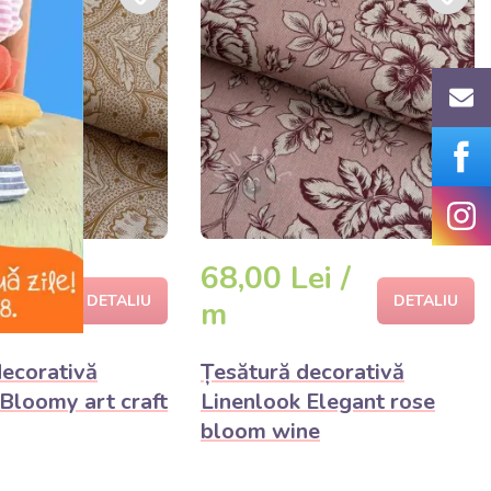
ei /
68,00 Lei /
DETALIU
DETALIU
m
decorativă
Țesătură decorativă
Bloomy art craft
Linenlook Elegant rose
bloom wine