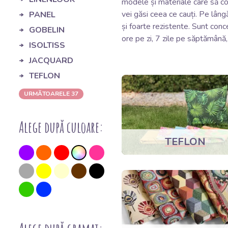
modele și materiale care să cor
vei găsi ceea ce cauți. Pe lâng
PANEL
și foarte rezistente. Sunt conc
GOBELIN
ore pe zi, 7 zile pe săptămână,
ISOLTISS
JACQUARD
TEFLON
URMĂTOARELE 37
Alege după culoare:
TEFLON