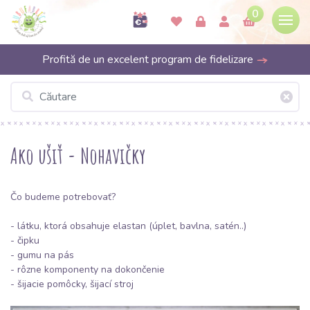
0
Profită de un excelent program de fidelizare
Ako ušiť - Nohavičky
Čo budeme potrebovať?
- látku, ktorá obsahuje elastan (
úplet
, bavlna, satén..)
-
čipku
-
gumu
na pás
- rôzne komponenty na dokončenie
- šijacie pomôcky, šijací stroj