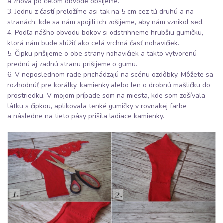
a znova po celom obvode obšijeme.
3. Jednu z častí preložíme asi tak na 5 cm cez tú druhú a na
stranách, kde sa nám spojili ich zošijeme, aby nám vznikol sed.
4. Podľa nášho obvodu bokov si odstrihneme hrubšiu gumičku,
ktorá nám bude slúžiť ako celá vrchná časť nohavičiek.
5. Čipku prišijeme o obe strany nohavičiek a takto vytvorenú
prednú aj zadnú stranu prišijeme o gumu.
6. V neposlednom rade prichádzajú na scénu ozdôbky. Môžete sa
rozhodnúť pre korálky, kamienky alebo len o drobnú mašličku do
prostriedku. V mojom prípade som na miesta, kde som zošívala
látku s čipkou, aplikovala tenké gumičky v rovnakej farbe
a následne na tieto pásy prišila ladiace kamienky.