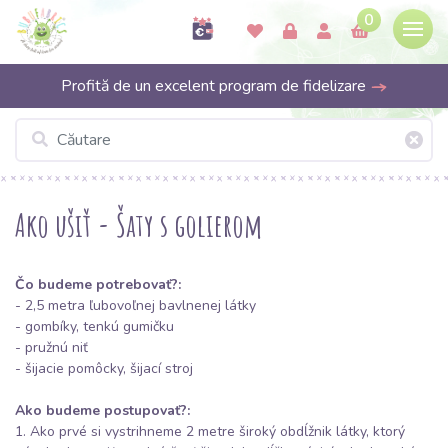
0
Profită de un excelent program de fidelizare
Ako ušiť - Šaty s golierom
Čo budeme potrebovať?:
- 2,5 metra ľubovoľnej bavlnenej látky
- gombíky, tenkú gumičku
- pružnú niť
- šijacie pomôcky, šijací stroj
Ako budeme postupovať?:
1. Ako prvé si vystrihneme 2 metre široký obdĺžnik látky, ktorý