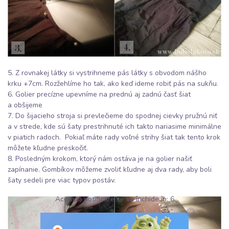
5. Z rovnakej látky si vystrihneme pás látky s obvodom nášho
krku +7cm. Rozžehlíme ho tak, ako keď ideme robiť pás na sukňu.
6. Golier precízne upevníme na prednú aj zadnú časť šiat
a obšijeme
7. Do šijacieho stroja si prevlečieme do spodnej cievky pružnú niť
a v strede, kde sú šaty prestrihnuté ich takto nariasime minimálne
v piatich radoch. Pokiaľ máte rady voľné strihy šiat tak tento krok
môžete kľudne preskočiť.
8. Posledným krokom, ktorý nám ostáva je na golier našiť
zapínanie. Gombíkov môžeme zvoliť kľudne aj dva rady, aby boli
šaty sedeli pre viac typov postáv.
Această notificare se va închide în:
5