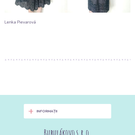
Lenka Pievarová
+
INFORMAȚII
Bubulákovo s.r.o.