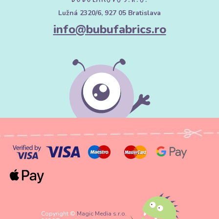
Lužná 2320/6, 927 05 Bratislava
info@bubufabrics.ro
Copyright ©
Magic Media s.r.o.