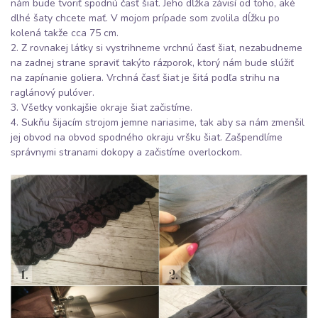
nám bude tvoriť spodnú časť šiat. Jeho dĺžka závisí od toho, aké
dlhé šaty chcete mať. V mojom prípade som zvolila dĺžku po
kolená takže cca 75 cm.
2. Z rovnakej látky si vystrihneme vrchnú časť šiat, nezabudneme
na zadnej strane spraviť takýto rázporok, ktorý nám bude slúžiť
na zapínanie goliera. Vrchná časť šiat je šitá podľa strihu na
raglánový pulóver.
3. Všetky vonkajšie okraje šiat začistíme.
4. Sukňu šijacím strojom jemne nariasime, tak aby sa nám zmenšil
jej obvod na obvod spodného okraju vršku šiat. Zašpendlíme
správnymi stranami dokopy a začistíme overlockom.