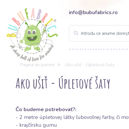
info@bubufabrics.ro
Pagina de pornire
Ako ušiť - Úpletové šaty
Ako ušiť - Úpletové šaty
Čo budeme potrebovať?:
- 2 metre úpletovej látky ľubovoľnej farby, či mo
- krajčírsku gumu