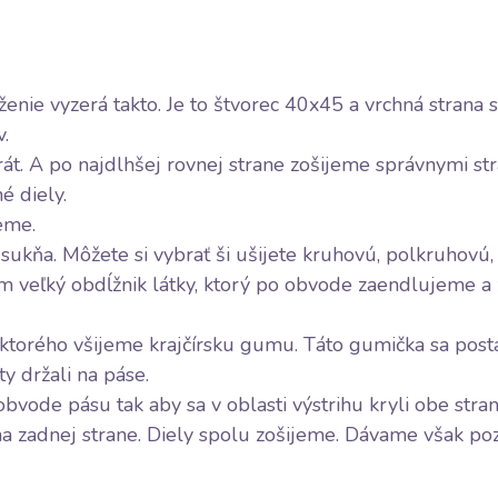
kríženie vyzerá takto. Je to štvorec 40x45 a vrchná strana
.
rát. A po najdlhšej rovnej strane zošijeme správnymi st
é diely.
eme.
 sukňa. Môžete si vybrať ši ušijete kruhovú, polkruhovú,
m veľký obdĺžnik látky, ktorý po obvode zaendlujeme a
o ktorého všijeme krajčírsku gumu. Táto gumička sa post
ty držali na páse.
vode pásu tak aby sa v oblasti výstrihu kryli obe stran
a zadnej strane. Diely spolu zošijeme. Dávame však poz