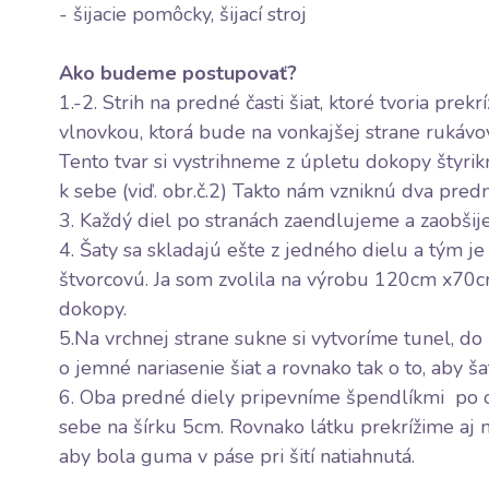
- šijacie pomôcky, šijací stroj
Ako budeme postupovať?
1.-2. Strih na predné časti šiat, ktoré tvoria pre
vlnovkou, ktorá bude na vonkajšej strane rukávov
Tento tvar si vystrihneme z úpletu dokopy štyrik
k sebe (viď. obr.č.2) Takto nám vzniknú dva predn
3. Každý diel po stranách zaendlujeme a zaobšij
4. Šaty sa skladajú ešte z jedného dielu a tým je
štvorcovú. Ja som zvolila na výrobu 120cm x70c
dokopy.
5.Na vrchnej strane sukne si vytvoríme tunel, d
o jemné nariasenie šiat a rovnako tak o to, aby ša
6. Oba predné diely pripevníme špendlíkmi po ob
sebe na šírku 5cm. Rovnako látku prekrížime aj n
aby bola guma v páse pri šití natiahnutá.