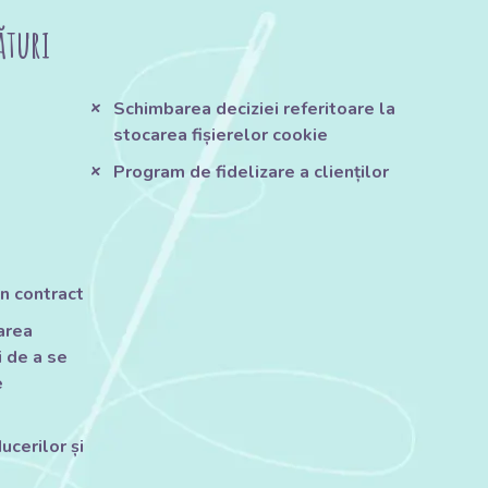
ături
Schimbarea deciziei referitoare la
stocarea fișierelor cookie
Program de fidelizare a clienților
n contract
tarea
 de a se
e
ucerilor și