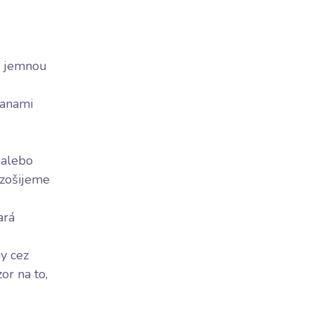
 s jemnou
ranami
 alebo
 zošijeme
ará
y cez
or na to,