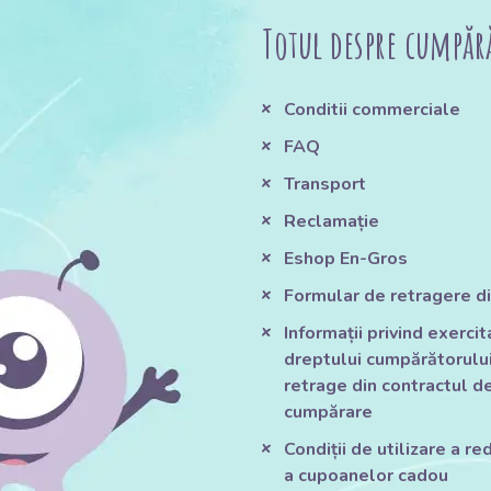
Totul despre cumpăr
Conditii commerciale
FAQ
Transport
Reclamație
Eshop En-Gros
Formular de retragere di
Informații privind exerci
dreptului cumpărătorului
retrage din contractul d
cumpărare
Condiții de utilizare a red
a cupoanelor cadou