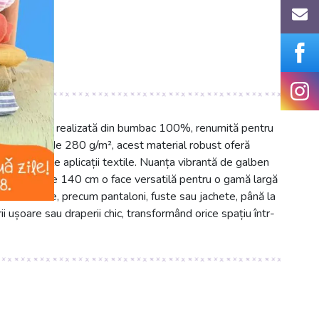
ură premium realizată din bumbac 100%, renumită pentru
u o greutate de 280 g/m², acest material robust oferă
ntru multiple aplicații textile. Nuanța vibrantă de galben
. Lățimea de 140 cm o face versatilă pentru o gamă largă
vestimentare, precum pantaloni, fuste sau jachete, până la
ii ușoare sau draperii chic, transformând orice spațiu într-