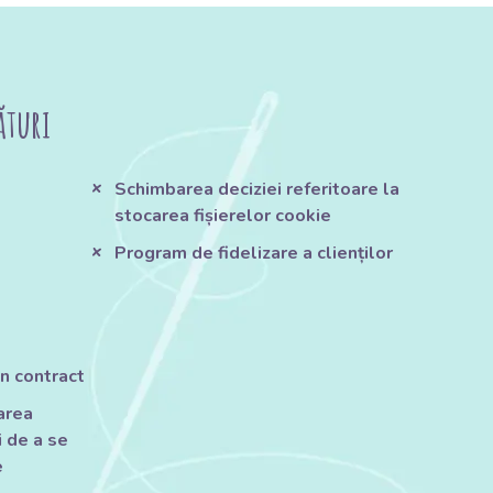
ături
Schimbarea deciziei referitoare la
stocarea fișierelor cookie
Program de fidelizare a clienților
n contract
tarea
 de a se
e