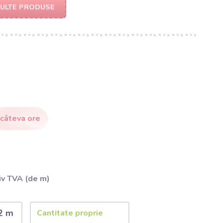
MULTE PRODUSE
 câteva ore
iv TVA (de m)
2 m