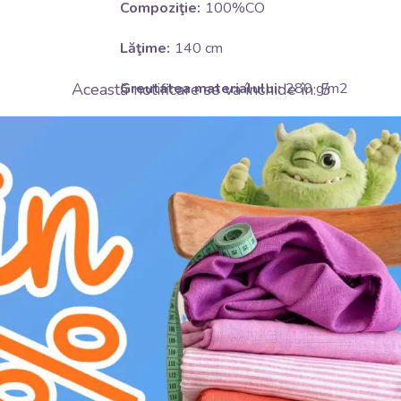
Compoziţie:
100%CO
Lăţime:
140 cm
Această notificare se va închide în:
4
Greutatea materialului:
280 g/m2
Temă:
Uni color
Certificari:
OKO-TEX Standard 100 class II.
Culoare:
yellow
Instructiuni de spalare:
E
călcare la temperatură medie (150°C)
H
nu înălbiți
V
uscare în uscător la temperatură redu