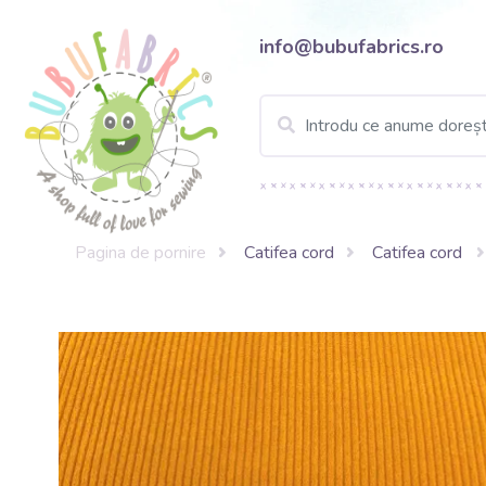
info@bubufabrics.ro
Pagina de pornire
Catifea cord
Catifea cord