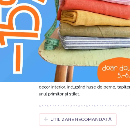
K
nu curățați chimic
g
spălare la 30°C
Descoperiți Catifeaua Raiată Yellow, o țesăt
textura sa distinctivă, plăcută la atingere. C
durabilitate și un confort excepțional, ideal pe
aduce prospețime și optimism oricărui design
de proiecte, de la confecționarea articolelor 
decor interior, incluzând huse de perne, tapițer
unul primitor și stilat.
UTILIZARE RECOMANDATĂ