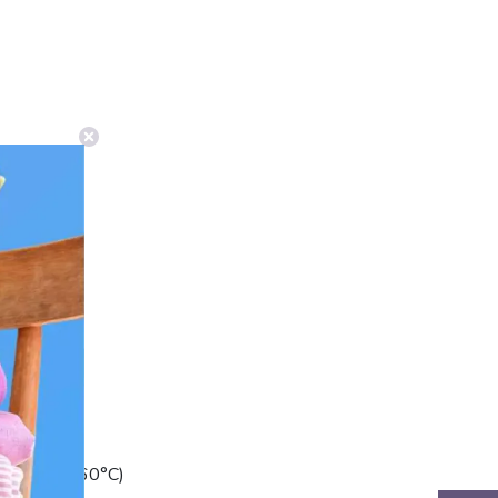
să (până la 60°C)