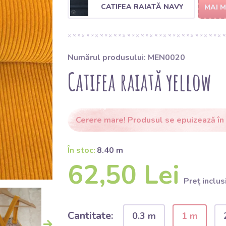
CATIFEA RAIATĂ NAVY
MAI 
Numărul produsului: MEN0020
Catifea raiată yellow
Cerere mare! Produsul se epuizează în
În stoc:
8.40 m
62,50 Lei
Preț inclus
Cantitate:
0.3 m
1 m