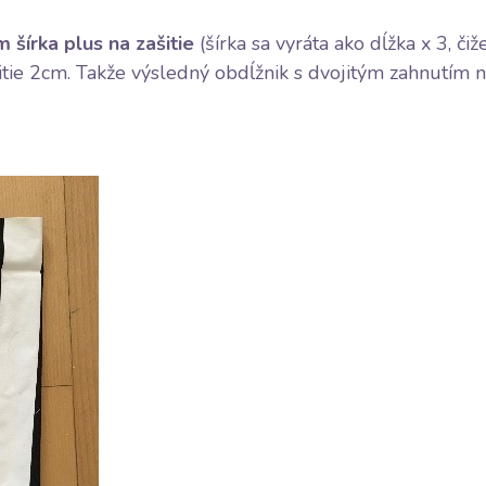
 šírka plus na zašitie
(šírka sa vyráta ako dĺžka x 3, čiž
tie 2cm. Takže výsledný obdĺžnik s dvojitým zahnutím na