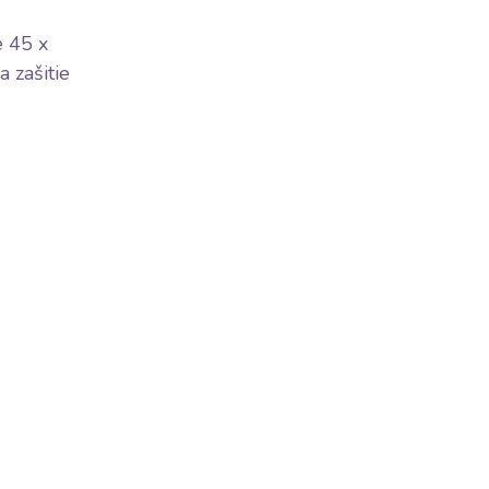
e 45 x
 zašitie