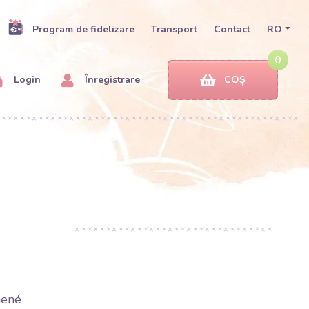
Program de fidelizare
Transport
Contact
RO
0
Login
Înregistrare
COȘ
nené