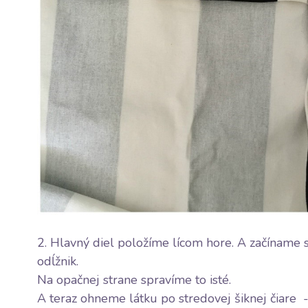
2. Hlavný diel položíme lícom hore. A začíname 
odĺžnik.
Na opačnej strane spravíme to isté.
A teraz ohneme látku po stredovej šiknej čiare 