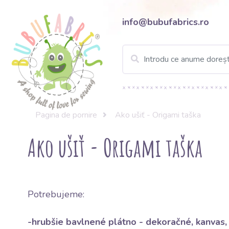
info@bubufabrics.ro
Pagina de pornire
Ako ušiť - Origami taška
Ako ušiť - Origami taška
Potrebujeme:
-hrubšie bavlnené plátno -
dekoračné, kanvas, 