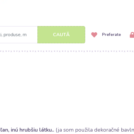
CAUTĂ
Preferate
ľan, inú hrubšiu látku
..
(ja som použila dekoračné bavl