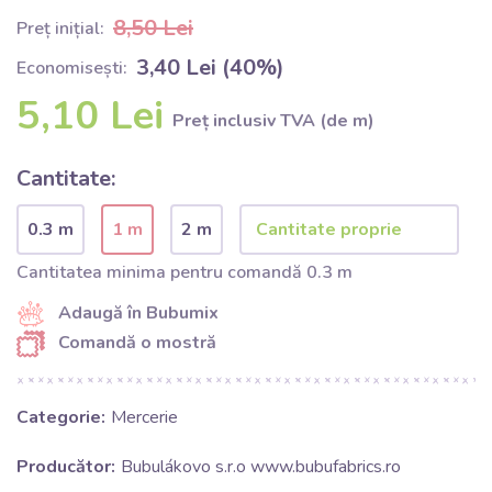
8,50 Lei
Preț inițial:
3,40 Lei (40%)
Economisești:
5,10 Lei
Preț inclusiv TVA (de m)
Cantitate:
0.3 m
1 m
2 m
Cantitatea minima pentru comandă 0.3 m
Adaugă în Bubumix
Comandă o mostră
Categorie:
Mercerie
Producător:
Bubulákovo s.r.o www.bubufabrics.ro