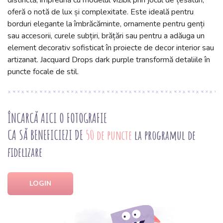
distinctă, împreună cu modelul vizibil prin jocul de țesături,
oferă o notă de lux și complexitate. Este ideală pentru
borduri elegante la îmbrăcăminte, ornamente pentru genți
sau accesorii, curele subțiri, brățări sau pentru a adăuga un
element decorativ sofisticat în proiecte de decor interior sau
artizanat. Jacquard Drops dark purple transformă detaliile în
puncte focale de stil.
ÎNCARCĂ AICI O FOTOGRAFIE
CA SĂ BENEFICIEZI DE
50 de puncte
la programul de
fidelizare
LOGIN