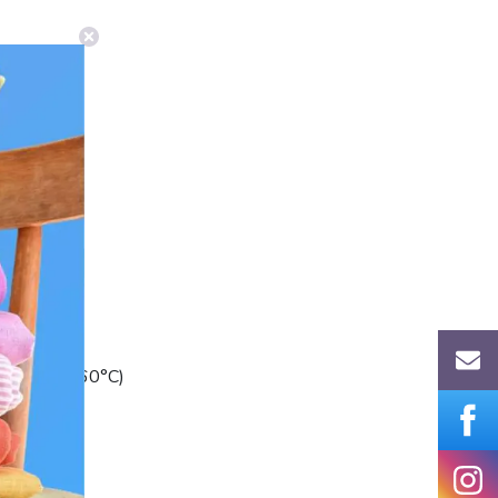
să (până la 60°C)