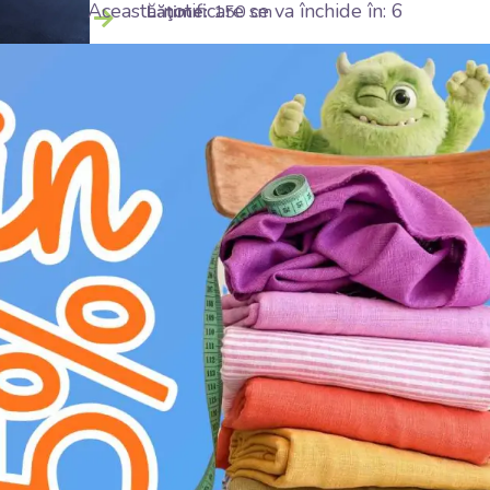
Această notificare se va închide în:
5
Lăţime:
150 cm
Greutatea materialului:
180 g/m2
Temă:
Uni color
Culoare:
blue
Instructiuni de spalare:
E
călcare la temperatură medie (150°C)
H
nu înălbiți
V
uscare în uscător la temperatură redu
K
nu curățați chimic
g
spălare la 30°C