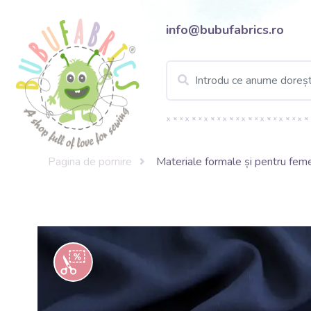
info@bubufabrics.ro
Pagina de pornire
Materiale formale și pentru fem