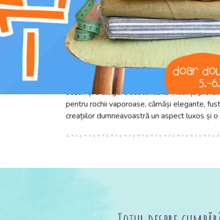
Descoperiți Lyocell navy blue, o țesătură pr
excepțional. Cu 150 cm lățime și 180 g/m² gre
incredibil de moale, netedă și mătăsoasă la at
renumit pentru respirabilitatea superioară și ab
sezon și o alegere sustenabilă. Nuanța profun
pentru rochii vaporoase, cămăși elegante, fuste 
creațiilor dumneavoastră un aspect luxos și o 