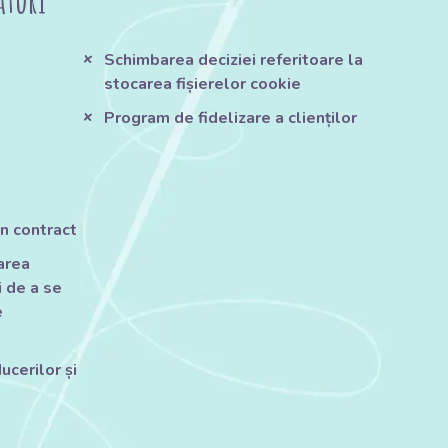
ături
Schimbarea deciziei referitoare la
stocarea fișierelor cookie
Program de fidelizare a clienților
n contract
tarea
 de a se
e
ucerilor și