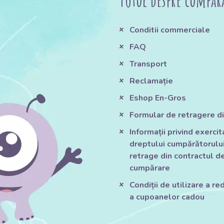
Totul despre cumpăr
Conditii commerciale
FAQ
Transport
Reclamație
Eshop En-Gros
Formular de retragere di
Informații privind exerci
dreptului cumpărătorului
retrage din contractul d
cumpărare
Condiții de utilizare a red
a cupoanelor cadou