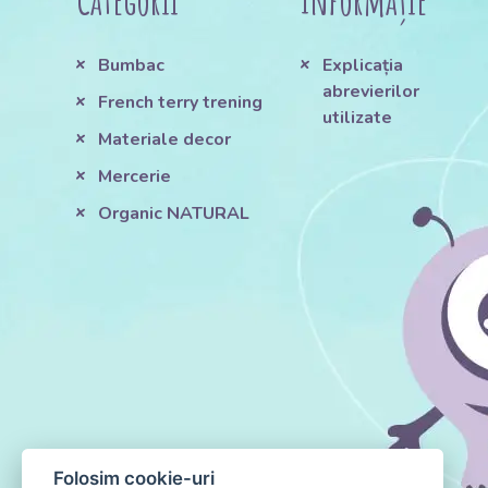
Categorii
Informație
Bumbac
Explicația
abrevierilor
French terry trening
utilizate
Materiale decor
Mercerie
Organic NATURAL
Folosim cookie-uri