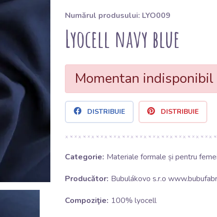
Numărul produsului: LYO009
Lyocell navy blue
Momentan indisponibil
DISTRIBUIE
DISTRIBUIE
Categorie:
Materiale formale și pentru feme
Producător:
Bubulákovo s.r.o www.bubufabri
Compoziţie:
100% lyocell