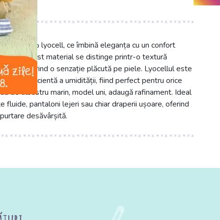
emium 100% lyocell, ce îmbină eleganța cu un confort
utate, acest material se distinge printr-o textură
ingere, oferind o senzație plăcută pe piele. Lyocellul este
sorbția eficientă a umidității, fiind perfect pentru orice
dă de albastru marin, model uni, adaugă rafinament. Ideal
fluide, pantaloni lejeri sau chiar draperii ușoare, oferind
purtare desăvârșită.