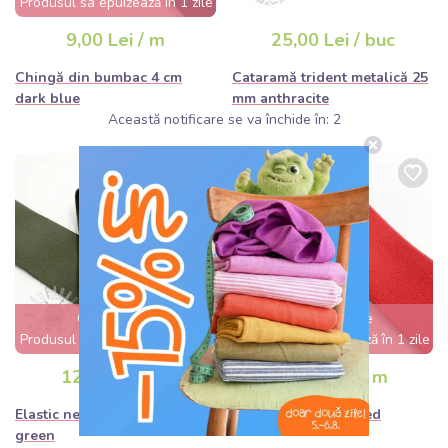
Produsul sa epuizează în 1 zile
9,00 Lei / m
25,00 Lei / buc
Chingă din bumbac 4 cm
Cataramă trident metalică 25
dark blue
mm anthracite
Această notificare se va închide în:
1
Cerere mare
Cerere mare
Produsul sa epuizează în 1 zile
Produsul sa epuizează în 1 zile
12,50 Lei / m
12,50 Lei / m
Elastic neted 4 cm camo
Elastic neted 4 cm red
green