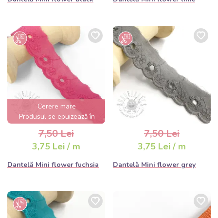
Cerere mare
Produsul se epuizează în
câteva ore
7,50 Lei
7,50 Lei
3,75 Lei / m
3,75 Lei / m
Dantelă Mini flower fuchsia
Dantelă Mini flower grey