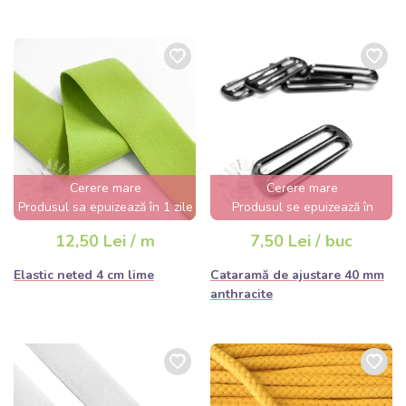
Cerere mare
Cerere mare
Produsul sa epuizează în 1 zile
Produsul se epuizează în
câteva ore
12,50 Lei / m
7,50 Lei / buc
Elastic neted 4 cm lime
Cataramă de ajustare 40 mm
anthracite