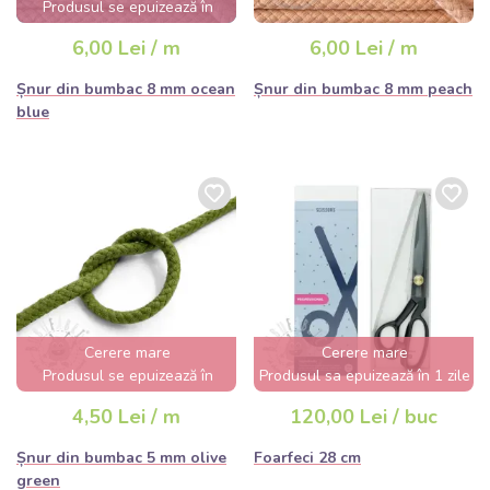
Produsul se epuizează în
câteva ore
6,00 Lei / m
6,00 Lei / m
Șnur din bumbac 8 mm ocean
Șnur din bumbac 8 mm peach
blue
Cerere mare
Cerere mare
Produsul se epuizează în
Produsul sa epuizează în 1 zile
câteva ore
4,50 Lei / m
120,00 Lei / buc
Șnur din bumbac 5 mm olive
Foarfeci 28 cm
green