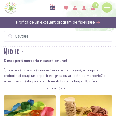
0
Profită de un excelent program de fidelizare
Mercerie
Descoperă merceria noastră online!
Îți place să coși și să creezi? Sau coși la mașină, ai propria
croitorie și cauți un depozit en-gros cu articole de mercerie? În
acest caz uită-te peste sortimentul nostru bogat. Îți oferim
articole de mercerie de calitate la prețuri avantajoase care să se
Zobraziť viac...
potrivească perfect la țesăturile cu care lucrezi!
Merceria noastră include o gamă largă de panglici colorate care
vor decora rochiile tale și multe alte creații. Toate panglicile
noastre sunt fabricate din materiale de înaltă calitate la cele mai