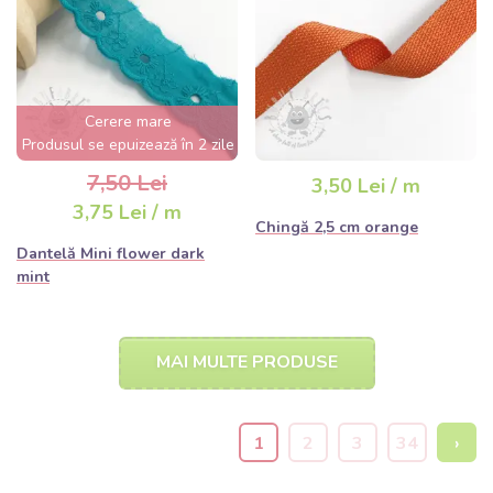
Cerere mare
Produsul se epuizează în 2 zile
7,50 Lei
3,50 Lei / m
3,75 Lei / m
Chingă 2,5 cm orange
Dantelă Mini flower dark
mint
MAI MULTE PRODUSE
1
2
3
34
›