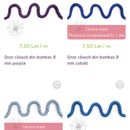
Cerere mare
Produsul sa epuizează în 1 zile
7,50 Lei / m
7,50 Lei / m
Șnur răsucit din bumbac 8
Șnur răsucit din bumbac 8
mm purple
mm cobalt
Cerere mare