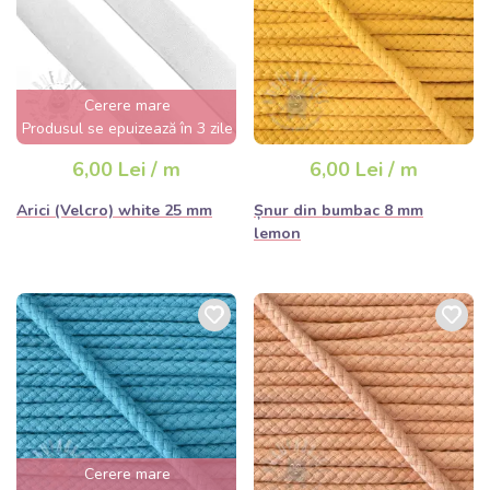
Cerere mare
Produsul se epuizează în 3 zile
6,00 Lei / m
6,00 Lei / m
Arici (Velcro) white 25 mm
Șnur din bumbac 8 mm
lemon
Cerere mare