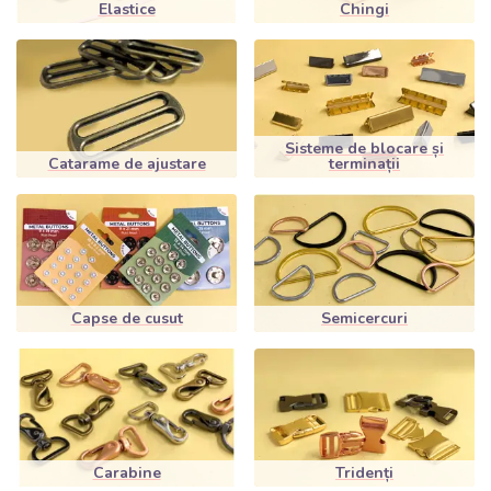
Elastice
Chingi
Sisteme de blocare și
Catarame de ajustare
terminații
Capse de cusut
Semicercuri
Carabine
Tridenți