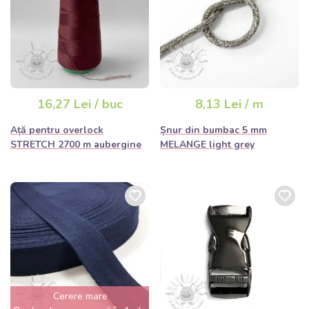
16,27 Lei / buc
8,13 Lei / m
Ață pentru overlock
Șnur din bumbac 5 mm
STRETCH 2700 m aubergine
MELANGE light grey
Cerere mare