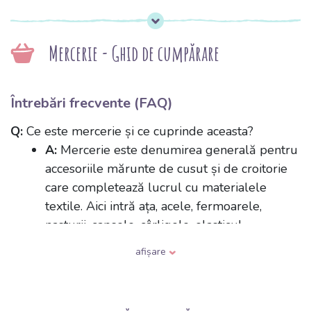
Mercerie - Ghid de cumpărare
Întrebări frecvente (FAQ)
Q:
Ce este mercerie și ce cuprinde aceasta?
A:
Mercerie este denumirea generală pentru
accesoriile mărunte de cusut și de croitorie
care completează lucrul cu materialele
textile. Aici intră ața, acele, fermoarele,
nasturii, capsele, cârligele, elasticul,
panglicile, bentițele de biais, banda velcro
afișare
(arici) și diverse elemente decorative. Sunt
accesoriile care mențin haina în formă și
asigură închiderea sau decorarea ei.