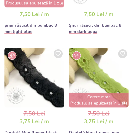
Produsul sa epuizează în 1 zile
7,50 Lei / m
7,50 Lei / m
Șnur răsucit din bumbac 8
Șnur răsucit din bumbac 8
mm light blue
mm dark aqua
Cerere mare
Produsul sa epuizează în 1 zile
7,50 Lei
7,50 Lei
3,75 Lei / m
3,75 Lei / m
Dantelă Mini flower black
Dantelă Mini flower lime