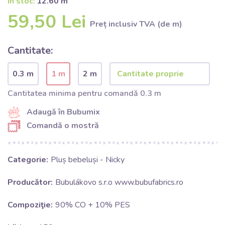
În stoc:
12.60 m
59,50 Lei
Preț inclusiv TVA (de m)
Cantitate:
0.3 m
1 m
2 m
Cantitatea minima pentru comandă 0.3 m
Adaugă în Bubumix
Comandă o mostră
Categorie:
Pluș bebeluși - Nicky
Producător:
Bubulákovo s.r.o www.bubufabrics.ro
Compoziţie:
90% CO + 10% PES