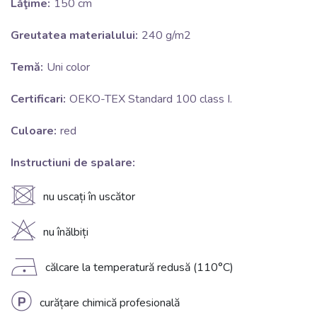
Lăţime:
150 cm
Greutatea materialului:
240 g/m2
Temă:
Uni color
Certificari:
OEKO-TEX Standard 100 class I.
Culoare:
red
Instructiuni de spalare:
U
nu uscați în uscător
H
nu înălbiți
D
călcare la temperatură redusă (110°C)
L
curățare chimică profesională