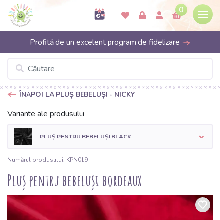
0
Profită de un excelent program de fidelizare
ÎNAPOI LA PLUȘ BEBELUȘI - NICKY
Variante ale produsului
PLUȘ PENTRU BEBELUȘI BLACK
Numărul produsului: KPN019
Pluș pentru bebeluși bordeaux