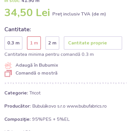
În stoc:
41.90 m
34,50 Lei
Preț inclusiv TVA (de m)
Cantitate:
0.3 m
1 m
2 m
Cantitatea minima pentru comandă 0.3 m
Adaugă în Bubumix
Comandă o mostră
Categorie:
Tricot
Producător:
Bubulákovo s.r.o www.bubufabrics.ro
Compoziţie:
95%PES + 5%EL