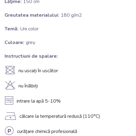
Lăţime:
150 cm
Greutatea materialului:
180 g/m2
Temă:
Uni color
Culoare:
grey
Instructiuni de spalare:
U
nu uscați în uscător
H
nu înălbiți
A
intrare la apă 5-10%
D
călcare la temperatură redusă (110°C)
L
curățare chimică profesională