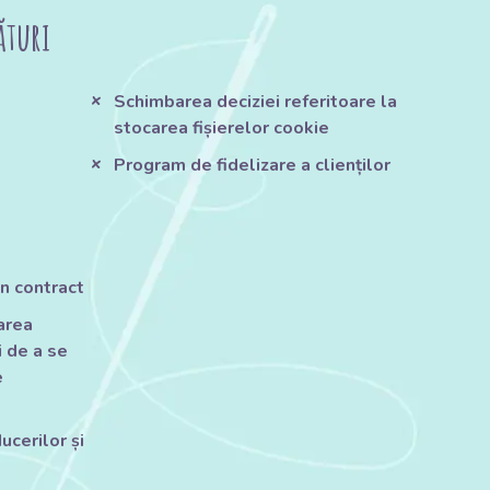
ături
Schimbarea deciziei referitoare la
stocarea fișierelor cookie
Program de fidelizare a clienților
n contract
tarea
 de a se
e
ucerilor și