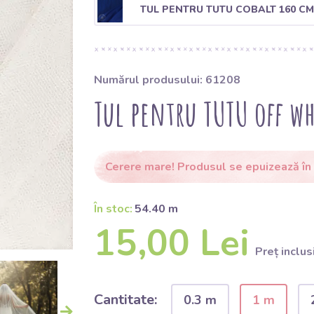
TUL PENTRU TUTU COBALT 160 CM
Numărul produsului: 61208
Tul pentru TUTU off wh
Cerere mare! Produsul se epuizează în 
În stoc:
54.40 m
15,00 Lei
Preț inclus
Cantitate:
0.3 m
1 m