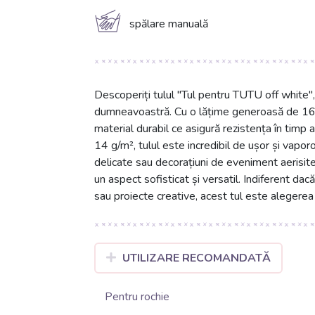
c
spălare manuală
Descoperiți tulul "Tul pentru TUTU off white", 
dumneavoastră. Cu o lățime generoasă de 160
material durabil ce asigură rezistența în tim
14 g/m², tulul este incredibil de ușor și vaporo
delicate sau decorațiuni de eveniment aerisite.
un aspect sofisticat și versatil. Indiferent dac
sau proiecte creative, acest tul este alegerea
UTILIZARE RECOMANDATĂ
Pentru rochie