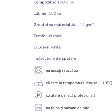
Compoziţie:
100%PA
Lăţime:
160 cm
Greutatea materialului:
14 g/m2
Temă:
Uni color
Culoare:
white
Instructiuni de spalare:
U
nu uscați în uscător
D
călcare la temperatură redusă (110°C
L
curățare chimică profesională
A
nu folosiți balsam de rufe