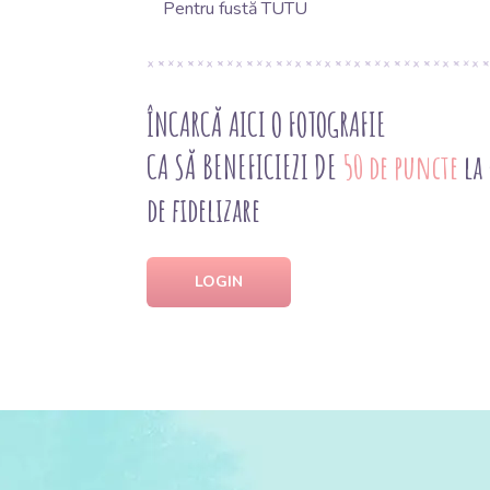
Pentru fustă TUTU
ÎNCARCĂ AICI O FOTOGRAFIE
CA SĂ BENEFICIEZI DE
50 de puncte
la
de fidelizare
LOGIN