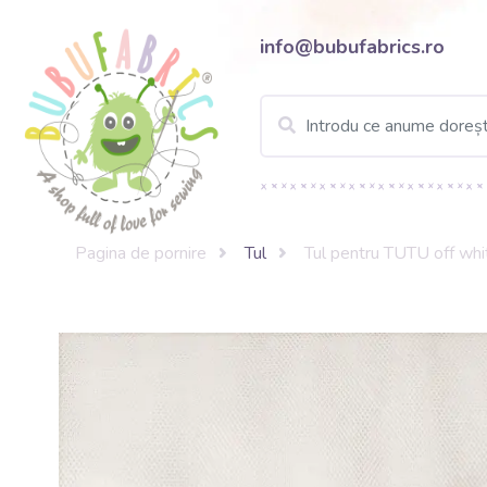
info@bubufabrics.ro
Pagina de pornire
Tul
Tul pentru TUTU off wh