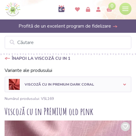
0
Profită de un excelent program de fidelizare
ÎNAPOI LA VISCOZĂ CU IN 1
Variante ale produsului
VISCOZĂ CU IN PREMIUM DARK CORAL
Numărul produsului: VSL169
Viscoză cu in PREMIUM old pink