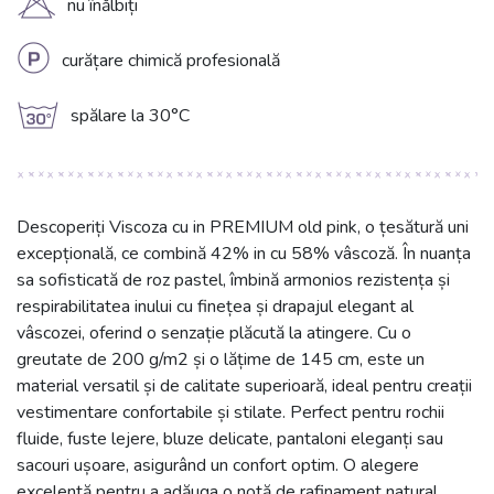
H
nu înălbiți
L
curățare chimică profesională
g
spălare la 30°C
Descoperiți Viscoza cu in PREMIUM old pink, o țesătură uni
excepțională, ce combină 42% in cu 58% vâscoză. În nuanța
sa sofisticată de roz pastel, îmbină armonios rezistența și
respirabilitatea inului cu finețea și drapajul elegant al
vâscozei, oferind o senzație plăcută la atingere. Cu o
greutate de 200 g/m2 și o lățime de 145 cm, este un
material versatil și de calitate superioară, ideal pentru creații
vestimentare confortabile și stilate. Perfect pentru rochii
fluide, fuste lejere, bluze delicate, pantaloni eleganți sau
sacouri ușoare, asigurând un confort optim. O alegere
excelentă pentru a adăuga o notă de rafinament natural