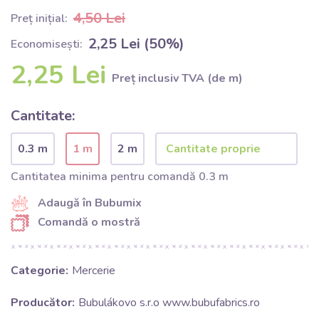
4,50 Lei
Preț inițial:
2,25 Lei (50%)
Economisești:
2,25 Lei
Preț inclusiv TVA (de m)
Cantitate:
0.3 m
1 m
2 m
Cantitatea minima pentru comandă 0.3 m
Adaugă în Bubumix
Comandă o mostră
Categorie:
Mercerie
Producător:
Bubulákovo s.r.o www.bubufabrics.ro