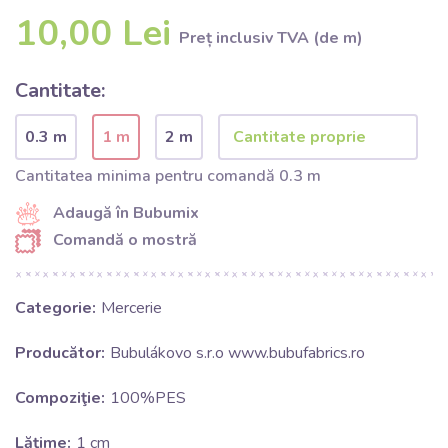
10,00 Lei
Preț inclusiv TVA (de m)
Cantitate:
0.3 m
1 m
2 m
Cantitatea minima pentru comandă 0.3 m
Adaugă în Bubumix
Comandă o mostră
Categorie:
Mercerie
Producător:
Bubulákovo s.r.o www.bubufabrics.ro
Compoziţie:
100%PES
Lăţime:
1 cm