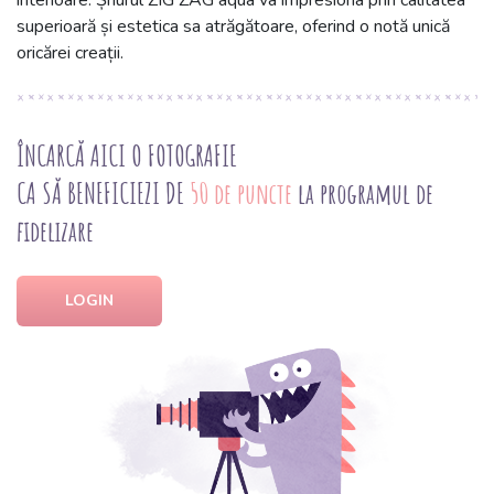
interioare. Șnurul ZIG ZAG aqua va impresiona prin calitatea
superioară și estetica sa atrăgătoare, oferind o notă unică
oricărei creații.
ÎNCARCĂ AICI O FOTOGRAFIE
CA SĂ BENEFICIEZI DE
50 de puncte
la programul de
fidelizare
LOGIN