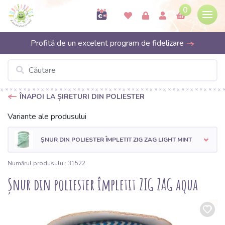
0
Profită de un excelent program de fidelizare
ÎNAPOI LA ȘIRETURI DIN POLIESTER
Variante ale produsului
ȘNUR DIN POLIESTER ÎMPLETIT ZIG ZAG LIGHT MINT
Numărul produsului: 31522
Șnur din poliester împletit ZIG ZAG aqua