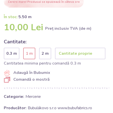
Cerere mare! Produsul se epuizează în câteva ore
În stoc:
5.50 m
10,00 Lei
Preț inclusiv TVA (de m)
Cantitate:
0.3 m
1 m
2 m
Cantitatea minima pentru comandă 0.3 m
Adaugă în Bubumix
Comandă o mostră
Categorie:
Mercerie
Producător:
Bubulákovo s.r.o www.bubufabrics.ro