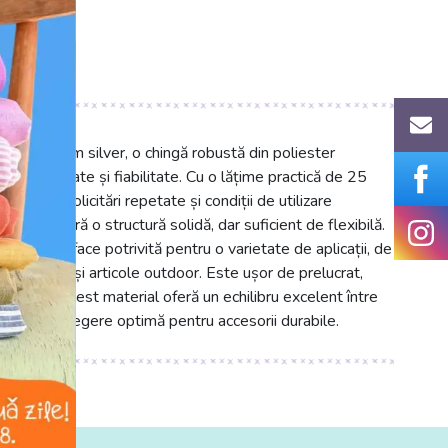
cs.ro
tare 25 mm silver, o chingă robustă din poliester
ă durabilitate și fiabilitate. Cu o lățime practică de 25
sține solicitări repetate și condiții de utilizare
 îi conferă o structură solidă, dar suficient de flexibilă.
rgintiu, o face potrivită pentru o varietate de aplicații, de
te sportive și articole outdoor. Este ușor de prelucrat,
ționale. Acest material oferă un echilibru excelent între
l, fiind o alegere optimă pentru accesorii durabile.