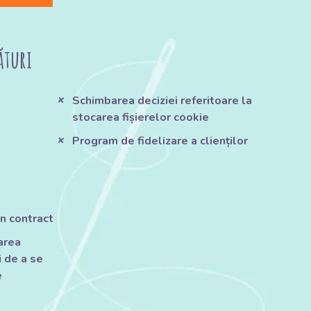
ături
Schimbarea deciziei referitoare la
stocarea fișierelor cookie
Program de fidelizare a clienților
n contract
tarea
 de a se
e