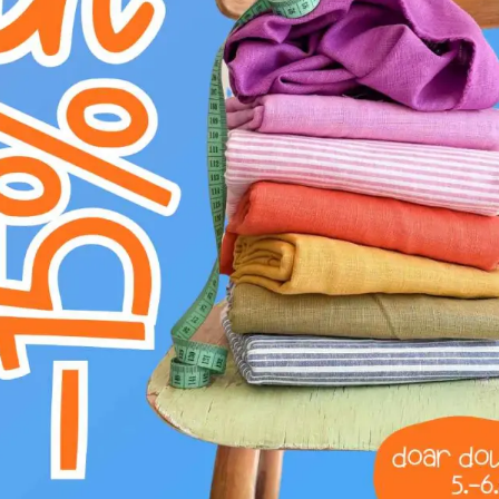
Categorie:
Mercerie
Producător:
Bubulákovo s.r.o www.bubufabri
Descoperiți materialul textil Cataramă de ajus
rezistent, ideală pentru proiectele care necesit
mm, această țesătură este concepută pentru a su
intensivă. Greutatea sa de aproximativ 250 g/mp
Textura sa netedă, dar densă, în nuanțe de gri a
la curele pentru rucsaci și genți, la echipamen
cusut și integrat în designuri moderne sau func
rezistența la abraziune și un aspect profesiona