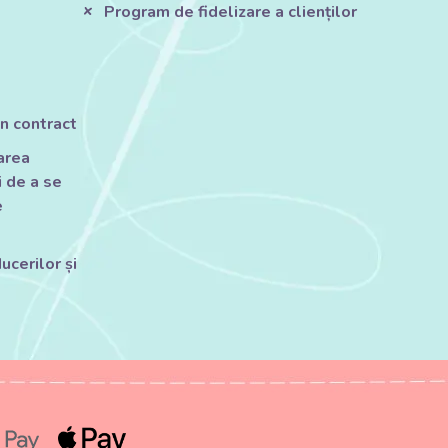
Program de fidelizare a clienților
n contract
tarea
 de a se
e
ucerilor și