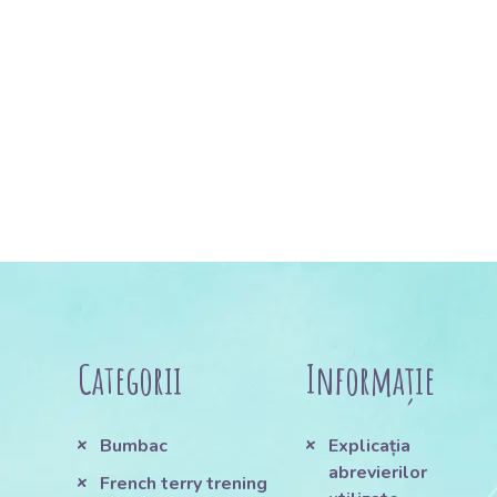
Categorii
Informație
Bumbac
Explicația
abrevierilor
French terry trening