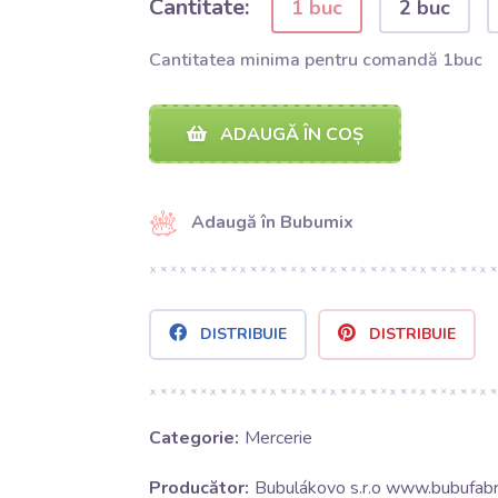
Cantitate:
1 buc
2 buc
Cantitatea minima pentru comandă 1buc
ADAUGĂ ÎN COȘ
Adaugă în Bubumix
DISTRIBUIE
DISTRIBUIE
Categorie:
Mercerie
Producător:
Bubulákovo s.r.o www.bubufabri