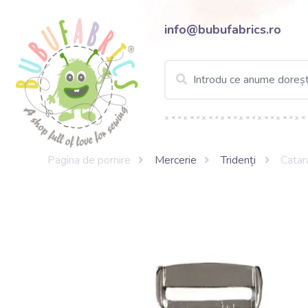
info@bubufabrics.ro
Pagina de pornire
Mercerie
Tridenți
Catar