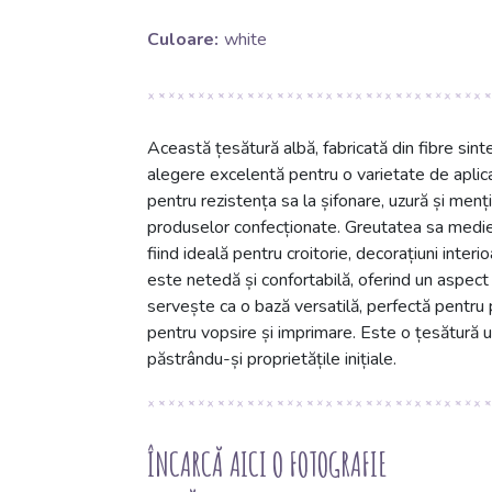
Culoare:
white
Această țesătură albă, fabricată din fibre sin
alegere excelentă pentru o varietate de aplicaț
pentru rezistența sa la șifonare, uzură și menți
produselor confecționate. Greutatea sa medie 
fiind ideală pentru croitorie, decorațiuni inter
este netedă și confortabilă, oferind un aspect
servește ca o bază versatilă, perfectă pentru 
pentru vopsire și imprimare. Este o țesătură ușo
păstrându-și proprietățile inițiale.
ÎNCARCĂ AICI O FOTOGRAFIE