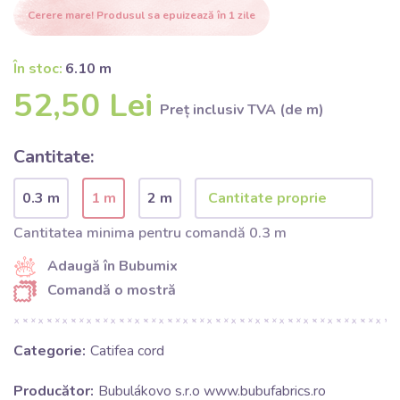
Cerere mare! Produsul sa epuizează în 1 zile
În stoc:
6.10 m
52,50 Lei
Preț inclusiv TVA (de m)
Cantitate:
0.3 m
1 m
2 m
Cantitatea minima pentru comandă 0.3 m
Adaugă în Bubumix
Comandă o mostră
Categorie:
Catifea cord
Producător:
Bubulákovo s.r.o www.bubufabrics.ro