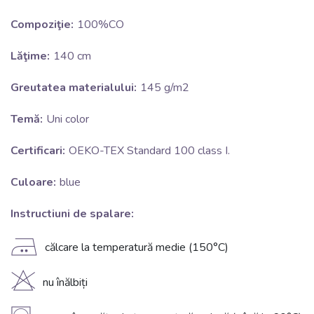
Compoziţie:
100%CO
Lăţime:
140 cm
Greutatea materialului:
145 g/m2
Temă:
Uni color
Certificari:
OEKO-TEX Standard 100 class I.
Culoare:
blue
Instructiuni de spalare:
E
călcare la temperatură medie (150°C)
H
nu înălbiți