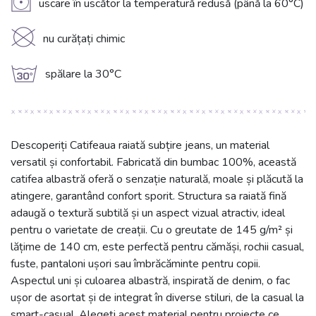
V
uscare în uscător la temperatură redusă (până la 60°C)
K
nu curățați chimic
g
spălare la 30°C
Descoperiți Catifeaua raiată subțire jeans, un material
versatil și confortabil. Fabricată din bumbac 100%, această
catifea albastră oferă o senzație naturală, moale și plăcută la
atingere, garantând confort sporit. Structura sa raiată fină
adaugă o textură subtilă și un aspect vizual atractiv, ideal
pentru o varietate de creații. Cu o greutate de 145 g/m² și
lățime de 140 cm, este perfectă pentru cămăși, rochii casual,
fuste, pantaloni ușori sau îmbrăcăminte pentru copii.
Aspectul uni și culoarea albastră, inspirată de denim, o fac
ușor de asortat și de integrat în diverse stiluri, de la casual la
smart-casual. Alegeți acest material pentru proiecte ce