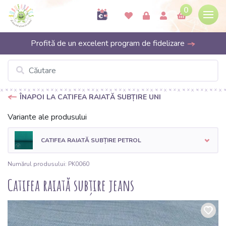
0
Profită de un excelent program de fidelizare
ÎNAPOI LA CATIFEA RAIATĂ SUBȚIRE UNI
Variante ale produsului
CATIFEA RAIATĂ SUBȚIRE PETROL
Numărul produsului: PK0060
Catifea raiată subțire jeans