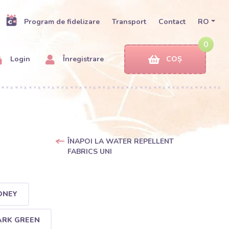
Program de fidelizare
Transport
Contact
RO
0
Login
Înregistrare
COȘ
ÎNAPOI LA WATER REPELLENT
FABRICS UNI
ONEY
ARK GREEN