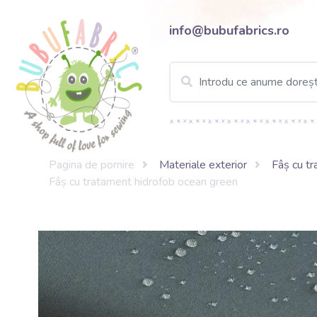
info@bubufabrics.ro
Pagina de pornire
Materiale exterior
Fâș cu t
Fâș cu tratament hidrofob ocean green