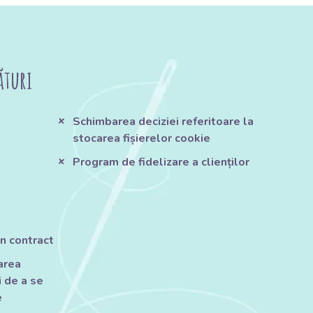
ături
Schimbarea deciziei referitoare la
stocarea fișierelor cookie
Program de fidelizare a clienților
n contract
tarea
 de a se
e