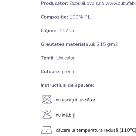
Producător:
Bubulákovo s.r.o www.bubufabri
Compoziţie:
100% PL
Lăţime:
147 cm
Greutatea materialului:
215 g/m2
Temă:
Uni color
Culoare:
green
Instructiuni de spalare:
U
nu uscați în uscător
H
nu înălbiți
D
călcare la temperatură redusă (110°C