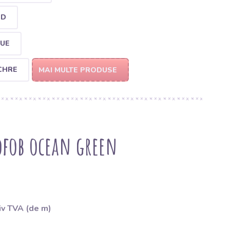
ED
LUE
CHRE
MAI MULTE PRODUSE
ofob ocean green
iv TVA (de m)