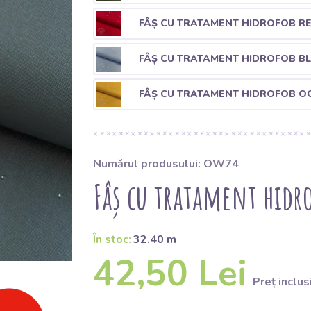
FÂȘ CU TRATAMENT HIDROFOB R
FÂȘ CU TRATAMENT HIDROFOB B
FÂȘ CU TRATAMENT HIDROFOB O
Numărul produsului: OW74
Fâș cu tratament hidr
În stoc:
32.40 m
42,50 Lei
Preț inclus