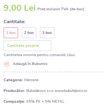
9,00 Lei
Preț inclusiv TVA (de buc)
Cantitate:
1 buc
2 buc
3 buc
Cantitatea minima pentru comandă 1buc
Adaugă în Bubumix
Categorie:
Mercerie
Producător:
Bubulákovo s.r.o www.bubufabrics.ro
Compoziţie:
95% PE + 5% METAL