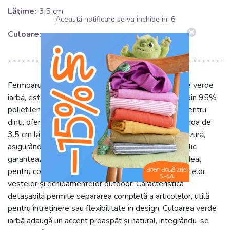
Lăţime:
3.5 cm
Această notificare se va închide în:
5
Culoare:
green
Fermoarul detașabil de 65 cm, în nuanța vibrantă de verde
iarbă, este ideal pentru proiectele textile. Compus din 95%
polietilenă (PE) pentru banda textilă și 5% metal pentru
dinți, oferă durabilitate sporită și funcționalitate. Banda de
3.5 cm lățime, din PE, este netedă și rezistentă la uzură,
asigurând o bază stabilă pentru cusături. Dinții metalici
garantează o închidere și deschidere lină și sigură. Ideal
pentru confecționarea sau repararea gecilor, hanoracelor,
vestelor și echipamentelor outdoor. Caracteristica
detașabilă permite separarea completă a articolelor, utilă
pentru întreținere sau flexibilitate în design. Culoarea verde
iarbă adaugă un accent proaspăt și natural, integrându-se