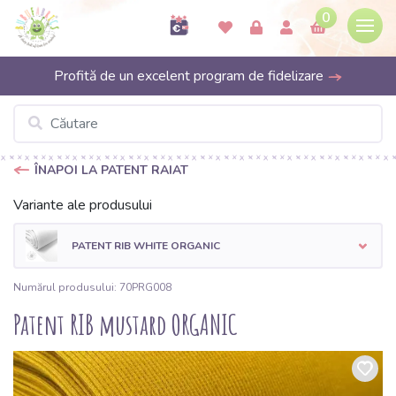
0
Profită de un excelent program de fidelizare
ÎNAPOI LA PATENT RAIAT
Variante ale produsului
PATENT RIB WHITE ORGANIC
Numărul produsului: 70PRG008
Patent RIB mustard ORGANIC