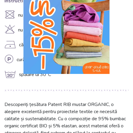
Instructiuni de spalare:
U
nu uscați în uscător
H
nu înălbiți
D
călcare la temperatură redusă (110°C)
L
curățare chimică profesională
g
spălare la 30°C
Descoperiți țesătura Patent RIB mustar ORGANIC, o
alegere excelentă pentru proiectele textile ce necesită
calitate și sustenabilitate. Cu o compoziție de 95% bumbac
organic certificat BIO și 5% elastan, acest material oferă o
atingere delicată, fiind extrem de plăcut la contactul cu