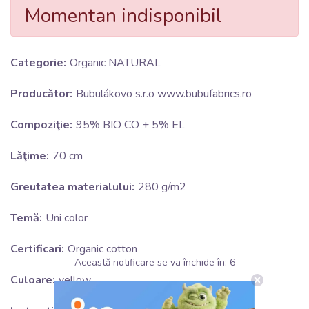
Momentan indisponibil
Categorie:
Organic NATURAL
Producător:
Bubulákovo s.r.o www.bubufabrics.ro
Compoziţie:
95% BIO CO + 5% EL
Lăţime:
70 cm
Greutatea materialului:
280 g/m2
Temă:
Uni color
Certificari:
Organic cotton
Această notificare se va închide în:
5
Culoare:
yellow