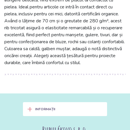
pielea. Ideal pentru articole ce intră în contact direct cu
pielea, inclusiv pentru cei mici, datorită certificării organice.
Având o lățime de 70 cm și o greutate de 280 g/m², acest
rib tricotat asigură o elasticitate remarcabilă și o recuperare
excelentă, fiind perfect pentru manșete, gulere, tivuri, dar și
pentru confecționarea de bluze, rochii sau colanți confortabili.
Culoarea sa caldă, galben muștar, adaugă o notă distinctivă
oricărei creații. Alegeți această țesătură pentru proiecte
durabile, care îmbină confortul cu stilul.
+
INFORMAȚII
Bubulákovo s.r.o.