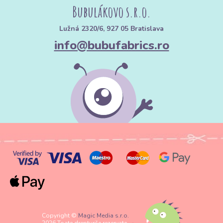
Bubulákovo s.r.o.
Lužná 2320/6, 927 05 Bratislava
info@bubufabrics.ro
Copyright ©
Magic Media s.r.o.
2026 Toate drepturile rezervate