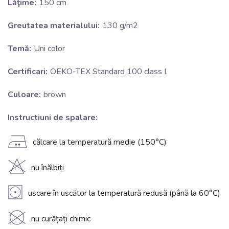
Lăţime:
150 cm
Greutatea materialului:
130 g/m2
Temă:
Uni color
Certificari:
OEKO-TEX Standard 100 class I.
Culoare:
brown
Instructiuni de spalare:
E
călcare la temperatură medie (150°C)
H
nu înălbiți
V
uscare în uscător la temperatură redusă (până la 60°C)
K
nu curățați chimic