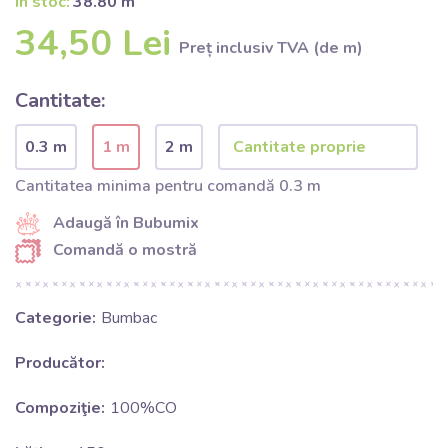
În stoc:
38.80 m
34,50 Lei
Preț inclusiv TVA (de m)
Cantitate:
0.3 m
1 m
2 m
Cantitatea minima pentru comandă 0.3 m
Adaugă în Bubumix
Comandă o mostră
Categorie:
Bumbac
Producător:
Compoziţie:
100%CO