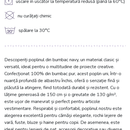
V
uscare în uscător la temperatură redusă (până la 60°C)
K
nu curățați chimic
g
spălare la 30°C
Descoperiți poplinul din bumbac navy, un material clasic și
versatil, ideal pentru o multitudine de proiecte creative.
Confecționat 100% din bumbac pur, acest poplin uni, într-o
nuanță profundă de albastru închis, oferă o senzație fină și
plăcută la atingere, fiind totodată durabil și rezistent. Cu o
lățime generoasă de 150 cm și o greutate de 130 g/m²,
este ușor de manevrat și perfect pentru articole
vestimentare. Respirabil și confortabil, poplinul nostru este
alegerea excelentă pentru cămăși elegante, rochii lejere de
vară, fuste, bluze și haine pentru copii. De asemenea, este
ideal pentru lenjerii de pat, accesorii decorative sau diverse