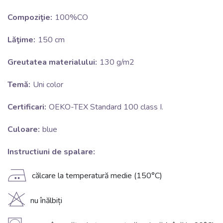
Compoziţie:
100%CO
Lăţime:
150 cm
Greutatea materialului:
130 g/m2
Temă:
Uni color
Certificari:
OEKO-TEX Standard 100 class I.
Culoare:
blue
Instructiuni de spalare:
E
călcare la temperatură medie (150°C)
H
nu înălbiți