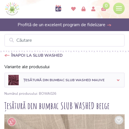
0
Profită de un excelent program de fidelizare
ÎNAPOI LA SLUB WASHED
Variante ale produsului
ȚESĂTURĂ DIN BUMBAC SLUB WASHED MAUVE
Numărul produsului: BOWA026
Țesătură din bumbac SLUB WASHED beige