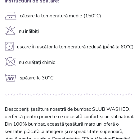
Instructiuni de spalare:
E
călcare la temperatură medie (150°C)
H
nu înălbiți
V
uscare în uscător la temperatură redusă (până la 60°C)
K
nu curățați chimic
g
spălare la 30°C
Descoperiți țesătura noastră de bumbac SLUB WASHED,
perfectă pentru proiecte ce necesită confort și un stil natural.
Din 100% bumbac, această țesătură maro uni oferă o
senzație plăcută la atingere și respirabilitate superioară,
ideală pentru uz zilnic. Caracteristica "Slub Washed" implică