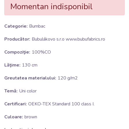
Momentan indisponibil
Categorie:
Bumbac
Producător:
Bubulákovo s.r.o www.bubufabrics.ro
Compoziţie:
100%CO
Lăţime:
130 cm
Greutatea materialului:
120 g/m2
Temă:
Uni color
Certificari:
OEKO-TEX Standard 100 class I.
Culoare:
brown