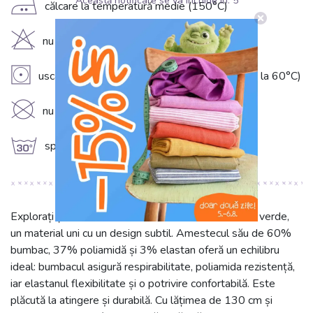
Această notificare se va închide în:
5
E
călcare la temperatură medie (150°C)
H
nu înălbiți
V
uscare în uscător la temperatură redusă (până la 60°C)
K
nu curățați chimic
g
spălare la 30°C
Explorați țesătura SMOGGED EMBROIDERY lime, verde,
un material uni cu un design subtil. Amestecul său de 60%
bumbac, 37% poliamidă și 3% elastan oferă un echilibru
ideal: bumbacul asigură respirabilitate, poliamida rezistență,
iar elastanul flexibilitate și o potrivire confortabilă. Este
plăcută la atingere și durabilă. Cu lățimea de 130 cm și