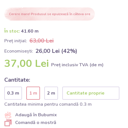
Cerere mare! Produsul se epuizează în câteva ore
În stoc:
41.60 m
63,00 Lei
Preț inițial:
26,00 Lei (42%)
Economisești:
37,00 Lei
Preț inclusiv TVA (de m)
Cantitate:
0.3 m
1 m
2 m
Cantitatea minima pentru comandă 0.3 m
Adaugă în Bubumix
Comandă o mostră