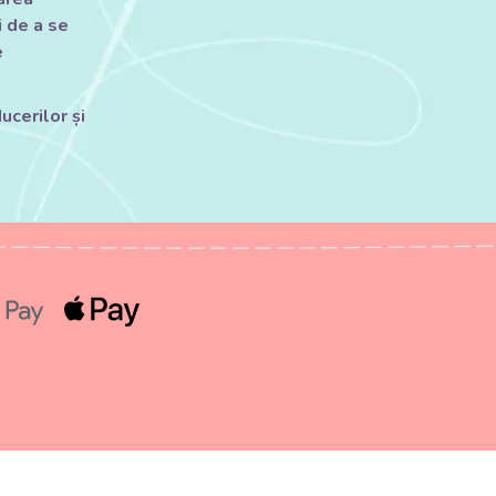
 de a se
e
ucerilor și