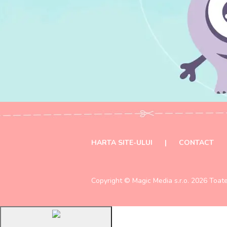
HARTA SITE-ULUI
|
CONTACT
Copyright ©
Magic Media s.r.o.
2026 Toate 