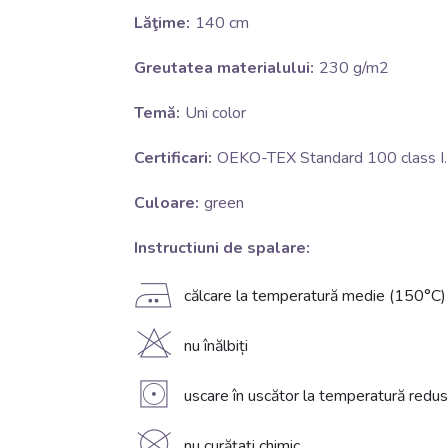
Lăţime:
140 cm
Greutatea materialului:
230 g/m2
Temă:
Uni color
Certificari:
OEKO-TEX Standard 100 class I.
Culoare:
green
Instructiuni de spalare:
E
călcare la temperatură medie (150°C)
H
nu înălbiți
V
uscare în uscător la temperatură redu
nu curățați chimic