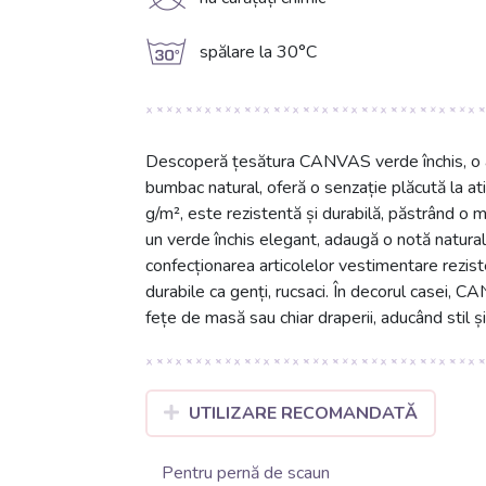
K
g
spălare la 30°C
Descoperă țesătura CANVAS verde închis, o a
bumbac natural, oferă o senzație plăcută la at
g/m², este rezistentă și durabilă, păstrând o ma
un verde închis elegant, adaugă o notă naturală
confecționarea articolelor vestimentare reziste
durabile ca genți, rucsaci. În decorul casei, 
fețe de masă sau chiar draperii, aducând stil și
UTILIZARE RECOMANDATĂ
Pentru pernă de scaun