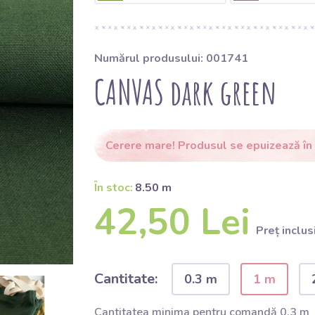
Numărul produsului: 001741
CANVAS dark green
Cerere mare! Produsul se epuizează în
În stoc:
8.50 m
42,50 Lei
Preț inclus
Cantitate:
0.3 m
1 m
Cantitatea minima pentru comandă 0.3 m