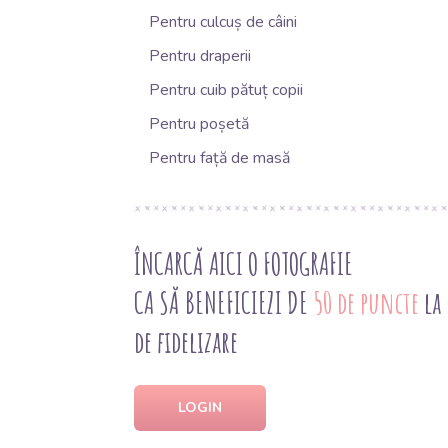
Pentru culcuș de câini
Pentru draperii
Pentru cuib pătuț copii
Pentru poșetă
Pentru față de masă
ÎNCARCĂ AICI O FOTOGRAFIE
CA SĂ BENEFICIEZI DE
50 de puncte
la
de fidelizare
LOGIN