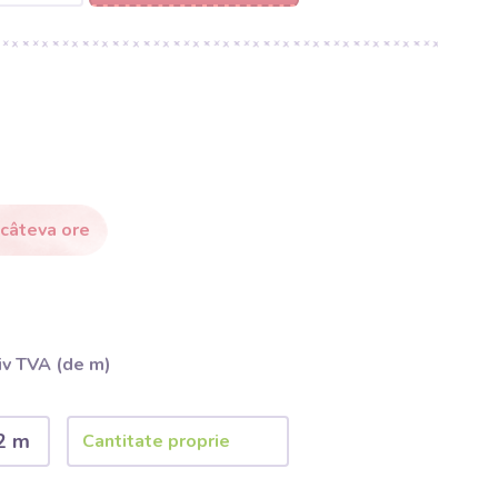
 câteva ore
iv TVA (de m)
2 m