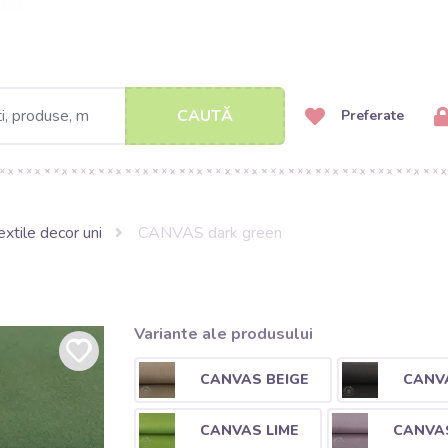
CAUTĂ
Preferate
extile decor uni
CANVAS dark green
Variante ale produsului
CANVAS BEIGE
CANV
CANVAS LIME
CANVAS