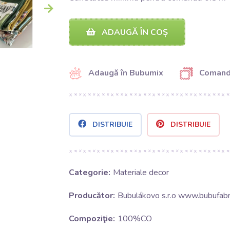
ADAUGĂ ÎN COȘ
Adaugă în Bubumix
Comand
DISTRIBUIE
DISTRIBUIE
Categorie:
Materiale decor
Producător:
Bubulákovo s.r.o www.bubufabri
Compoziţie:
100%CO