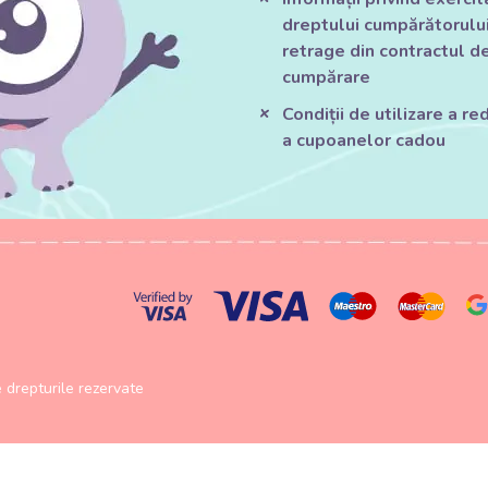
dreptului cumpărătorului
retrage din contractul d
cumpărare
Condiții de utilizare a red
a cupoanelor cadou
drepturile rezervate