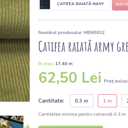
CATIFEA RAIATĂ NAVY
MAI 
Numărul produsului: MEN0032
Catifea raiată army gr
În stoc:
17.40 m
62,50 Lei
Preț inclus
Cantitate:
0.3 m
1 m
Cantitatea minima pentru comandă 0.3 m