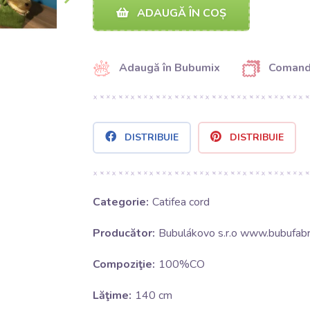
ADAUGĂ ÎN COȘ
Adaugă în Bubumix
Comand
DISTRIBUIE
DISTRIBUIE
Categorie:
Catifea cord
Producător:
Bubulákovo s.r.o www.bubufabri
Compoziţie:
100%CO
Lăţime:
140 cm