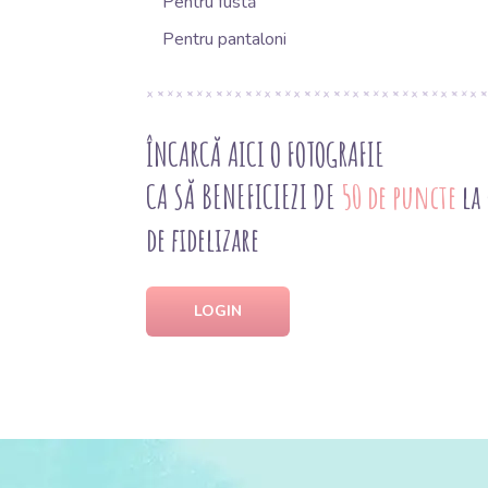
Pentru fustă
Pentru pantaloni
ÎNCARCĂ AICI O FOTOGRAFIE
CA SĂ BENEFICIEZI DE
50 de puncte
la
de fidelizare
LOGIN