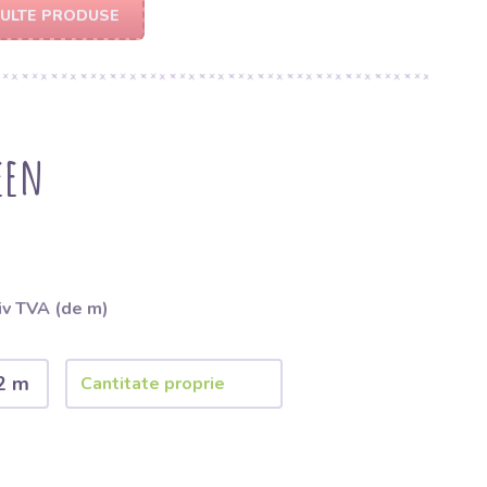
MULTE PRODUSE
een
iv TVA (de m)
2 m