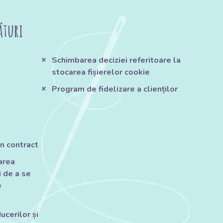
ături
Schimbarea deciziei referitoare la
stocarea fișierelor cookie
Program de fidelizare a clienților
n contract
tarea
 de a se
e
ucerilor și