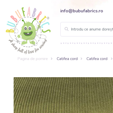
info@bubufabrics.ro
Pagina de pornire
Catifea cord
Catifea cord