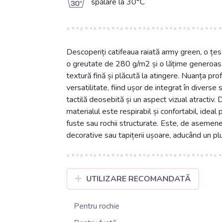
g
spălare la 30°C
Descoperiți catifeaua raiată army green, o țe
o greutate de 280 g/m2 și o lățime generoas
textură fină și plăcută la atingere. Nuanța p
versatilitate, fiind ușor de integrat în diverse 
tactilă deosebită și un aspect vizual atractiv.
materialul este respirabil și confortabil, idea
fuste sau rochii structurate. Este, de asemen
decorative sau tapițerii ușoare, aducând un plus
UTILIZARE RECOMANDATĂ
Pentru rochie