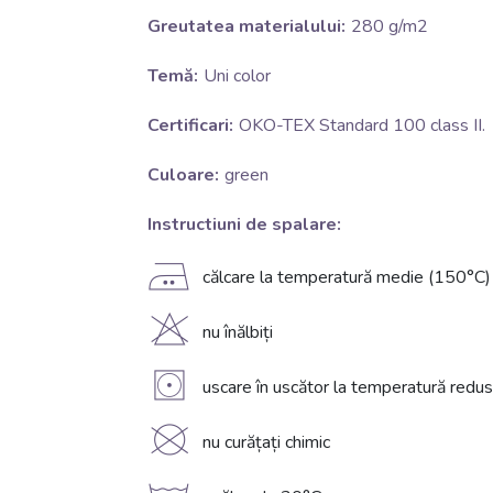
Greutatea materialului:
280 g/m2
Temă:
Uni color
Certificari:
OKO-TEX Standard 100 class II.
Culoare:
green
Instructiuni de spalare:
E
călcare la temperatură medie (150°C)
H
nu înălbiți
V
uscare în uscător la temperatură redu
K
nu curățați chimic