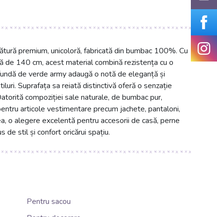
sătură premium, unicoloră, fabricată din bumbac 100%. Cu
ă de 140 cm, acest material combină rezistența cu o
rofundă de verde army adaugă o notă de eleganță și
stiluri. Suprafața sa reiată distinctivă oferă o senzație
 Datorită compoziției sale naturale, de bumbac pur,
l pentru articole vestimentare precum jachete, pantaloni,
ea, o alegere excelentă pentru accesorii de casă, perne
 de stil și confort oricărui spațiu.
Pentru sacou