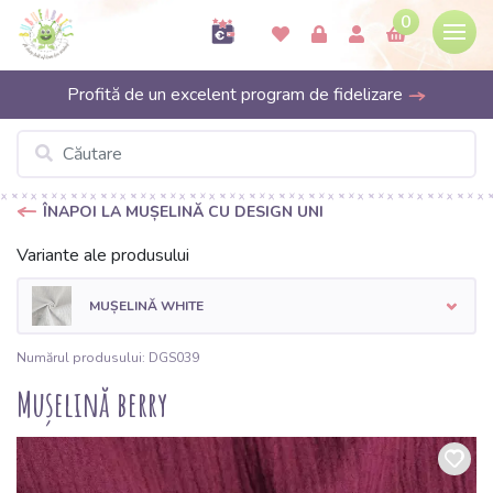
0
Profită de un excelent program de fidelizare
ÎNAPOI LA MUȘELINĂ CU DESIGN UNI
Variante ale produsului
MUȘELINĂ WHITE
Numărul produsului: DGS039
Mușelină berry