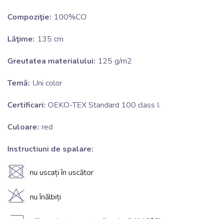
Compoziţie:
100%CO
Lăţime:
135 cm
Greutatea materialului:
125 g/m2
Temă:
Uni color
Certificari:
OEKO-TEX Standard 100 class I.
Culoare:
red
Instructiuni de spalare:
U
nu uscați în uscător
H
nu înălbiți