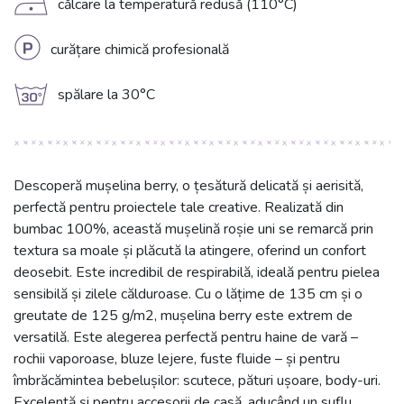
D
călcare la temperatură redusă (110°C)
L
curățare chimică profesională
g
spălare la 30°C
Descoperă mușelina berry, o țesătură delicată și aerisită,
perfectă pentru proiectele tale creative. Realizată din
bumbac 100%, această mușelină roșie uni se remarcă prin
textura sa moale și plăcută la atingere, oferind un confort
deosebit. Este incredibil de respirabilă, ideală pentru pielea
sensibilă și zilele călduroase. Cu o lățime de 135 cm și o
greutate de 125 g/m2, mușelina berry este extrem de
versatilă. Este alegerea perfectă pentru haine de vară –
rochii vaporoase, bluze lejere, fuste fluide – și pentru
îmbrăcămintea bebelușilor: scutece, pături ușoare, body-uri.
Excelentă și pentru accesorii de casă, aducând un suflu