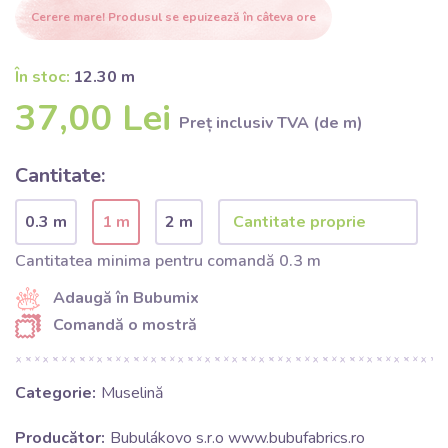
Cerere mare! Produsul se epuizează în câteva ore
În stoc:
12.30 m
37,00 Lei
Preț inclusiv TVA (de m)
Cantitate:
0.3 m
1 m
2 m
Cantitatea minima pentru comandă 0.3 m
Adaugă în Bubumix
Comandă o mostră
Categorie:
Muselină
Producător:
Bubulákovo s.r.o www.bubufabrics.ro