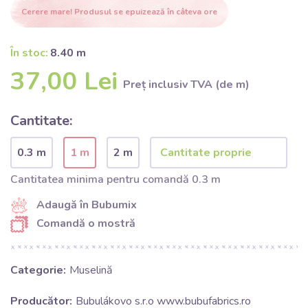
Cerere mare! Produsul se epuizează în câteva ore
În stoc:
8.40 m
37,00 Lei
Preț inclusiv TVA (de m)
Cantitate:
0.3 m
1 m
2 m
Cantitatea minima pentru comandă 0.3 m
Adaugă în Bubumix
Comandă o mostră
Categorie:
Muselină
Producător:
Bubulákovo s.r.o www.bubufabrics.ro