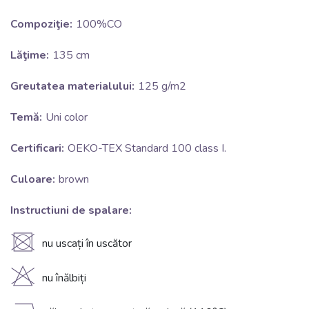
Compoziţie:
100%CO
Lăţime:
135 cm
Greutatea materialului:
125 g/m2
Temă:
Uni color
Certificari:
OEKO-TEX Standard 100 class I.
Culoare:
brown
Instructiuni de spalare:
U
nu uscați în uscător
H
nu înălbiți