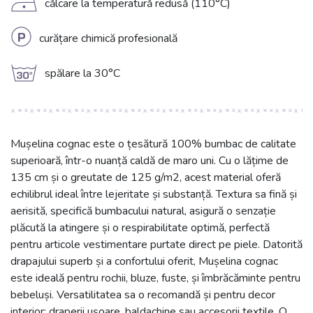
D
călcare la temperatură redusă (110°C)
L
curățare chimică profesională
g
spălare la 30°C
Mușelina cognac este o țesătură 100% bumbac de calitate
superioară, într-o nuanță caldă de maro uni. Cu o lățime de
135 cm și o greutate de 125 g/m2, acest material oferă
echilibrul ideal între lejeritate și substanță. Textura sa fină și
aerisită, specifică bumbacului natural, asigură o senzație
plăcută la atingere și o respirabilitate optimă, perfectă
pentru articole vestimentare purtate direct pe piele. Datorită
drapajului superb și a confortului oferit, Mușelina cognac
este ideală pentru rochii, bluze, fuste, și îmbrăcăminte pentru
bebeluși. Versatilitatea sa o recomandă și pentru decor
interior: draperii ușoare, baldachine sau accesorii textile. O