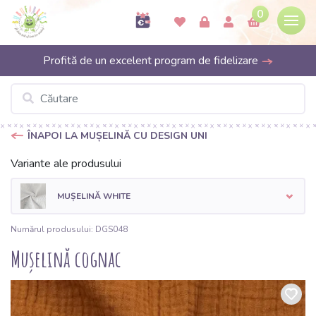
0
Profită de un excelent program de fidelizare
ÎNAPOI LA MUȘELINĂ CU DESIGN UNI
Variante ale produsului
MUȘELINĂ WHITE
Numărul produsului: DGS048
Mușelină cognac