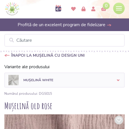
0
Profită de un excelent program de fidelizare
ÎNAPOI LA MUȘELINĂ CU DESIGN UNI
Variante ale produsului
MUȘELINĂ WHITE
Numărul produsului: DGS015
Mușelină old rose