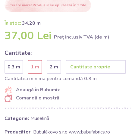
Cerere mare! Produsul se epuizează în 3 zile
În stoc:
34.20 m
37,00 Lei
Preț inclusiv TVA (de m)
Cantitate:
0.3 m
1 m
2 m
Cantitatea minima pentru comandă 0.3 m
Adaugă în Bubumix
Comandă o mostră
Categorie:
Muselină
Producător:
Bubulákovo s.r.o www.bubufabrics.ro