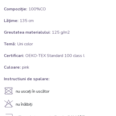
Compoziţie:
100%CO
Lăţime:
135 cm
Greutatea materialului:
125 g/m2
Temă:
Uni color
Certificari:
OEKO-TEX Standard 100 class I.
Culoare:
pink
Instructiuni de spalare:
U
nu uscați în uscător
H
nu înălbiți