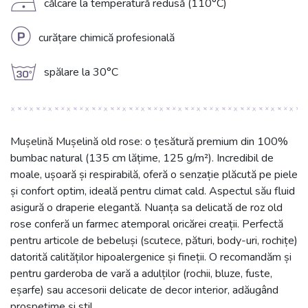
D
călcare la temperatură redusă (110°C)
L
curățare chimică profesională
g
spălare la 30°C
Mușelină Mușelină old rose: o țesătură premium din 100%
bumbac natural (135 cm lățime, 125 g/m²). Incredibil de
moale, ușoară și respirabilă, oferă o senzație plăcută pe piele
și confort optim, ideală pentru climat cald. Aspectul său fluid
asigură o draperie elegantă. Nuanța sa delicată de roz old
rose conferă un farmec atemporal oricărei creații. Perfectă
pentru articole de bebeluși (scutece, pături, body-uri, rochițe)
datorită calităților hipoalergenice și fineții. O recomandăm și
pentru garderoba de vară a adulților (rochii, bluze, fuste,
eșarfe) sau accesorii delicate de decor interior, adăugând
prospețime și stil.