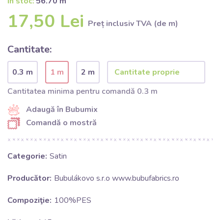
În stoc:
56.70 m
17,50 Lei
Preț inclusiv TVA (de m)
Cantitate:
0.3 m
1 m
2 m
Cantitatea minima pentru comandă 0.3 m
Adaugă în Bubumix
Comandă o mostră
Categorie:
Satin
Producător:
Bubulákovo s.r.o www.bubufabrics.ro
Compoziţie:
100%PES