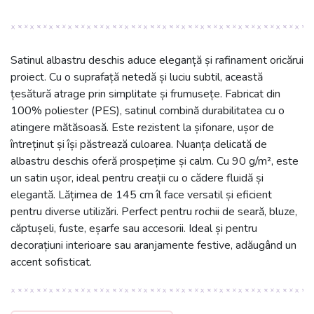
Satinul albastru deschis aduce eleganță și rafinament oricărui
proiect. Cu o suprafață netedă și luciu subtil, această
țesătură atrage prin simplitate și frumusețe. Fabricat din
100% poliester (PES), satinul combină durabilitatea cu o
atingere mătăsoasă. Este rezistent la șifonare, ușor de
întreținut și își păstrează culoarea. Nuanța delicată de
albastru deschis oferă prospețime și calm. Cu 90 g/m², este
un satin ușor, ideal pentru creații cu o cădere fluidă și
elegantă. Lățimea de 145 cm îl face versatil și eficient
pentru diverse utilizări. Perfect pentru rochii de seară, bluze,
căptușeli, fuste, eșarfe sau accesorii. Ideal și pentru
decorațiuni interioare sau aranjamente festive, adăugând un
accent sofisticat.