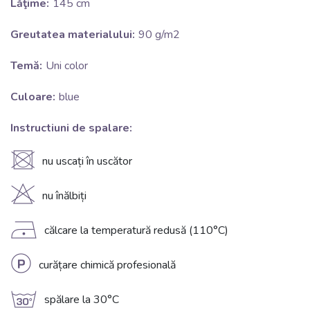
Lăţime:
145 cm
Greutatea materialului:
90 g/m2
Temă:
Uni color
Culoare:
blue
Instructiuni de spalare:
U
nu uscați în uscător
H
nu înălbiți
D
călcare la temperatură redusă (110°C)
L
curățare chimică profesională
g
spălare la 30°C