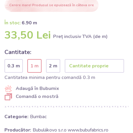
Cerere mare! Produsul se epuizează în câteva ore
În stoc:
6.90 m
33,50 Lei
Preț inclusiv TVA (de m)
Cantitate:
0.3 m
1 m
2 m
Cantitatea minima pentru comandă 0.3 m
Adaugă în Bubumix
Comandă o mostră
Categorie:
Bumbac
Producător:
Bubulákovo s.r.o www.bubufabrics.ro