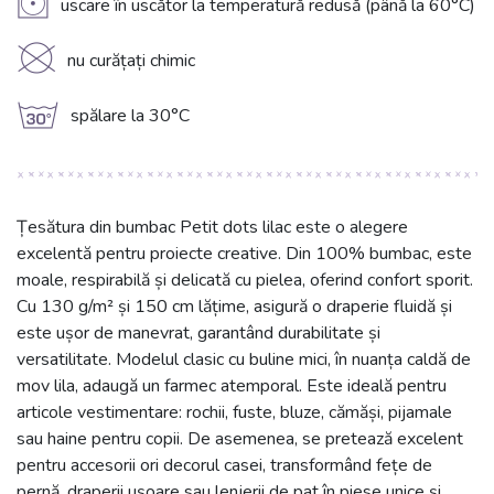
V
uscare în uscător la temperatură redusă (până la 60°C)
K
nu curățați chimic
g
spălare la 30°C
Țesătura din bumbac Petit dots lilac este o alegere
excelentă pentru proiecte creative. Din 100% bumbac, este
moale, respirabilă și delicată cu pielea, oferind confort sporit.
Cu 130 g/m² și 150 cm lățime, asigură o draperie fluidă și
este ușor de manevrat, garantând durabilitate și
versatilitate. Modelul clasic cu buline mici, în nuanța caldă de
mov lila, adaugă un farmec atemporal. Este ideală pentru
articole vestimentare: rochii, fuste, bluze, cămăși, pijamale
sau haine pentru copii. De asemenea, se pretează excelent
pentru accesorii ori decorul casei, transformând fețe de
pernă, draperii ușoare sau lenjerii de pat în piese unice și