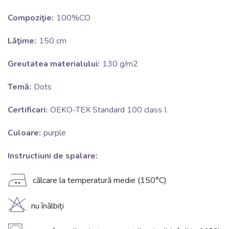
Compoziţie:
100%CO
Lăţime:
150 cm
Greutatea materialului:
130 g/m2
Temă:
Dots
Certificari:
OEKO-TEX Standard 100 class I.
Culoare:
purple
Instructiuni de spalare:
E
călcare la temperatură medie (150°C)
H
nu înălbiți