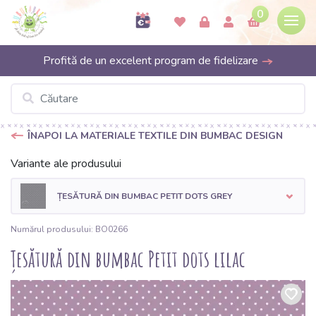
0
Profită de un excelent program de fidelizare
ÎNAPOI LA MATERIALE TEXTILE DIN BUMBAC DESIGN
Variante ale produsului
ȚESĂTURĂ DIN BUMBAC PETIT DOTS GREY
Numărul produsului: BO0266
Țesătură din bumbac Petit dots lilac