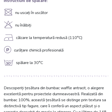
Instructiuni de spalare:
U
nu uscați în uscător
H
nu înălbiți
D
călcare la temperatură redusă (110°C)
L
curățare chimică profesională
g
spălare la 30°C
Descoperiți țesătura din bumbac waffle antracit, o alegere
excelentă pentru proiectele dumneavoastră. Realizată din
bumbac 100%, această țesătură se distinge prin textura sa
distinctivă tip fagure, care îi conferă un aspect plăcut și o
senzație deosebit de moale la atingere. Cu o lățime de 148