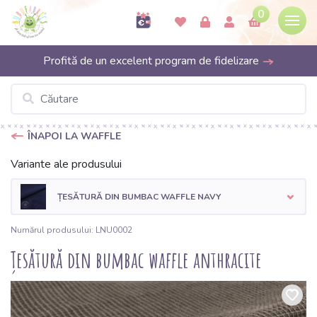
0
Profită de un excelent program de fidelizare
ÎNAPOI LA WAFFLE
Variante ale produsului
ȚESĂTURĂ DIN BUMBAC WAFFLE NAVY
Numărul produsului: LNU0002
Țesătură din bumbac waffle anthracite