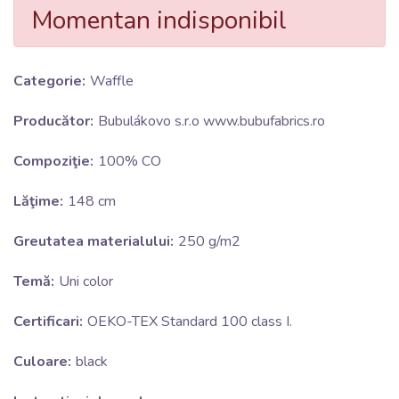
Momentan indisponibil
Categorie:
Waffle
Producător:
Bubulákovo s.r.o www.bubufabrics.ro
Compoziţie:
100% CO
Lăţime:
148 cm
Greutatea materialului:
250 g/m2
Temă:
Uni color
Certificari:
OEKO-TEX Standard 100 class I.
Culoare:
black