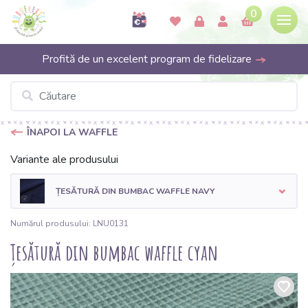
0
Profită de un excelent program de fidelizare
ÎNAPOI LA WAFFLE
Variante ale produsului
ȚESĂTURĂ DIN BUMBAC WAFFLE NAVY
Numărul produsului: LNU0131
Țesătură din bumbac waffle cyan