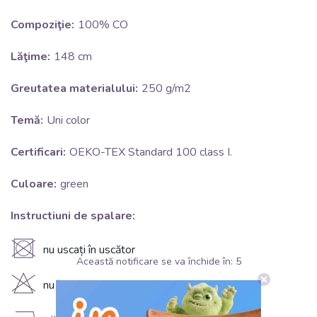
Compoziţie:
100% CO
Lăţime:
148 cm
Greutatea materialului:
250 g/m2
Temă:
Uni color
Certificari:
OEKO-TEX Standard 100 class I.
Culoare:
green
Instructiuni de spalare:
U
nu uscați în uscător
Această notificare se va închide în:
5
H
nu înălbiți