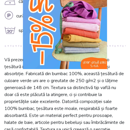
D
călcare la temperatură redusă (110°C)
L
curățare chimică profesională
g
spălare la 30°C
Vă prezentăm țesătura noastră din bumbac waffle, o
țesătură ideală pentru proiecte ce necesită confort și
absorbție. Fabricată din bumbac 100%, această țesătură de
culoare verde uni are o greutate de 250 g/m2 și o lățime
generoasă de 148 cm. Textura sa distinctivă tip vaflă nu
doar că este plăcută la atingere, ci și contribuie la
proprietățile sale excelente. Datorită compoziției sale
100% bumbac, țesătura este moale, respirabilă și foarte
absorbantă. Este un material perfect pentru prosoape,
halate de baie, articole pentru bebeluși sau îmbrăcăminte de
casă confortabilă. Textura sa unică creează o senzație