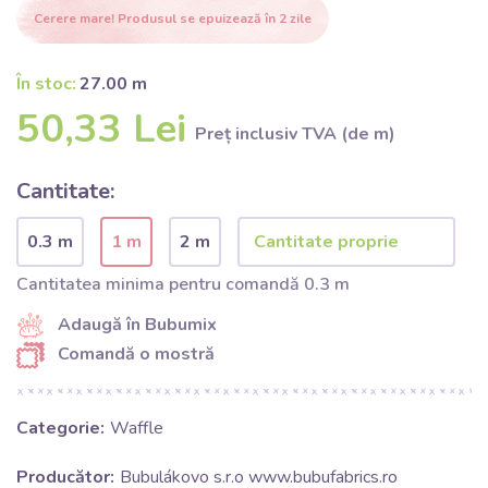
Cerere mare! Produsul se epuizează în 2 zile
În stoc:
27.00 m
50,33 Lei
Preț inclusiv TVA (de m)
Cantitate:
0.3 m
1 m
2 m
Cantitatea minima pentru comandă 0.3 m
Adaugă în Bubumix
Comandă o mostră
Categorie:
Waffle
Producător:
Bubulákovo s.r.o www.bubufabrics.ro