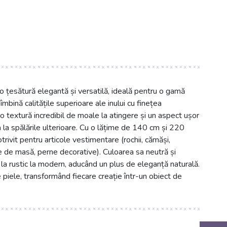
 o țesătură elegantă și versatilă, ideală pentru o gamă
bină calitățile superioare ale inului cu finețea
o textură incredibil de moale la atingere și un aspect ușor
a la spălările ulterioare. Cu o lățime de 140 cm și 220
otrivit pentru articole vestimentare (rochii, cămăși,
ețe de masă, perne decorative). Culoarea sa neutră și
 la rustic la modern, aducând un plus de eleganță naturală.
e piele, transformând fiecare creație într-un obiect de