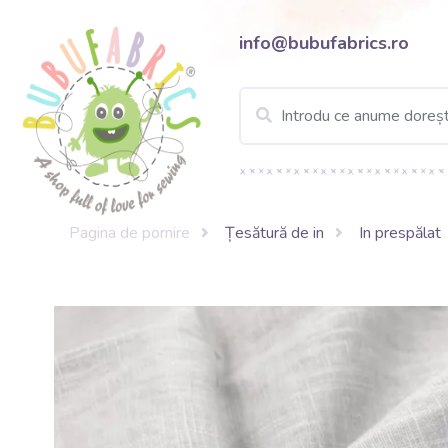
info@bubufabrics.ro
Pagina de pornire
Țesătură de in
In prespălat