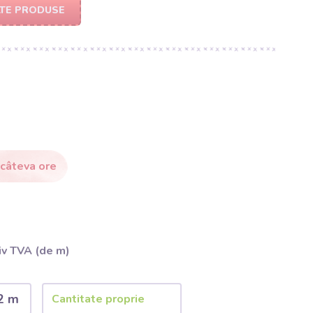
LTE PRODUSE
 câteva ore
iv TVA (de m)
2 m