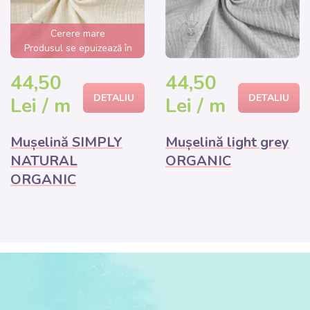
Cerere mare
Produsul se epuizează în
câteva ore
44,50
44,50
DETALIU
DETALIU
Lei / m
Lei / m
Mușelină SIMPLY
Mușelină light grey
NATURAL
ORGANIC
ORGANIC