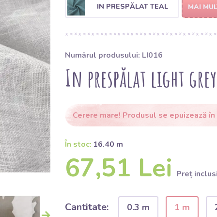
IN PRESPĂLAT TEAL
MAI MU
Numărul produsului: LI016
In prespălat light grey
Cerere mare! Produsul se epuizează în
În stoc:
16.40 m
67,51 Lei
Preț inclus
Cantitate:
0.3 m
1 m