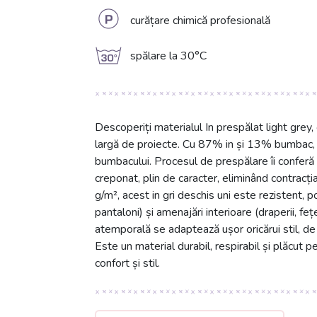
L
curățare chimică profesională
g
spălare la 30°C
Descoperiți materialul In prespălat light grey,
largă de proiecte. Cu 87% in și 13% bumbac, îm
bumbacului. Procesul de prespălare îi conferă 
creponat, plin de caracter, eliminând contracți
g/m², acest in gri deschis uni este rezistent, p
pantaloni) și amenajări interioare (draperii, f
atemporală se adaptează ușor oricărui stil, de
Este un material durabil, respirabil și plăcut p
confort și stil.