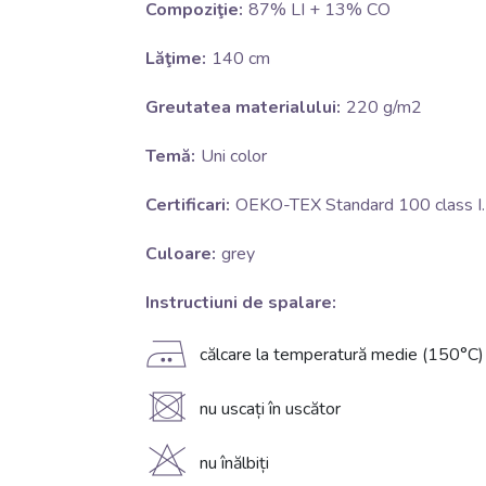
Compoziţie:
87% LI + 13% CO
Lăţime:
140 cm
Greutatea materialului:
220 g/m2
Temă:
Uni color
Certificari:
OEKO-TEX Standard 100 class I.
Culoare:
grey
Instructiuni de spalare:
E
călcare la temperatură medie (150°C)
U
nu uscați în uscător
H
nu înălbiți