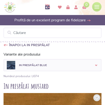
0
Profită de un excelent program de fidelizare
ÎNAPOI LA IN PRESPĂLAT
Variante ale produsului
IN PRESPĂLAT BLUE
Numărul produsului: LI074
In prespălat mustard