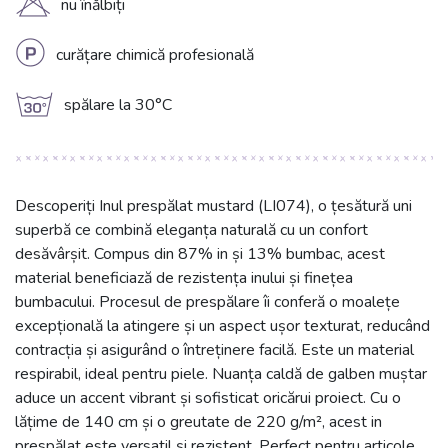
H
nu înălbiți
L
curățare chimică profesională
g
spălare la 30°C
Descoperiți Inul prespălat mustard (LI074), o țesătură uni
superbă ce combină eleganța naturală cu un confort
desăvârșit. Compus din 87% in și 13% bumbac, acest
material beneficiază de rezistența inului și finețea
bumbacului. Procesul de prespălare îi conferă o moalețe
excepțională la atingere și un aspect ușor texturat, reducând
contracția și asigurând o întreținere facilă. Este un material
respirabil, ideal pentru piele. Nuanța caldă de galben muștar
aduce un accent vibrant și sofisticat oricărui proiect. Cu o
lățime de 140 cm și o greutate de 220 g/m², acest in
prespălat este versatil și rezistent. Perfect pentru articole