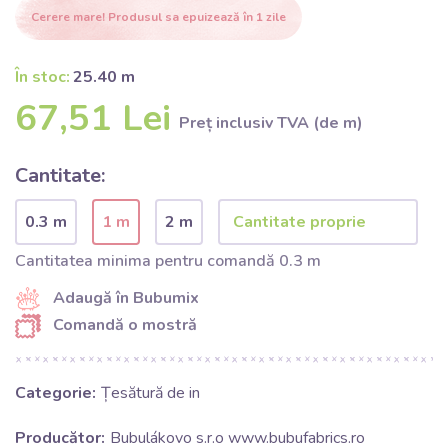
Cerere mare! Produsul sa epuizează în 1 zile
În stoc:
25.40 m
67,51 Lei
Preț inclusiv TVA (de m)
Cantitate:
0.3 m
1 m
2 m
Cantitatea minima pentru comandă 0.3 m
Adaugă în Bubumix
Comandă o mostră
Categorie:
Țesătură de in
Producător:
Bubulákovo s.r.o www.bubufabrics.ro