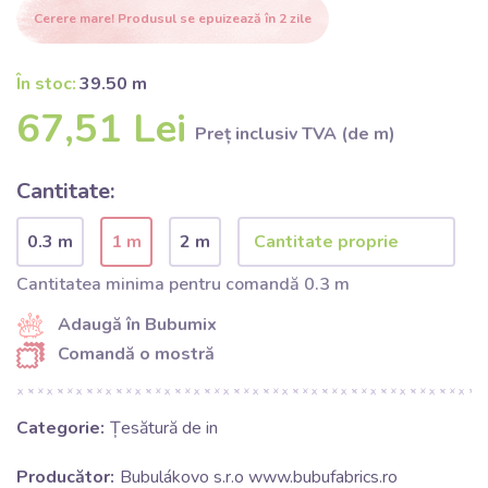
Cerere mare! Produsul se epuizează în 2 zile
În stoc:
39.50 m
67,51 Lei
Preț inclusiv TVA (de m)
Cantitate:
0.3 m
1 m
2 m
Cantitatea minima pentru comandă 0.3 m
Adaugă în Bubumix
Comandă o mostră
Categorie:
Țesătură de in
Producător:
Bubulákovo s.r.o www.bubufabrics.ro