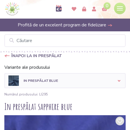
0
Profită de un excelent program de fidelizare
ÎNAPOI LA IN PRESPĂLAT
Variante ale produsului
IN PRESPĂLAT BLUE
Numărul produsului: LI295
In prespălat sapphire blue