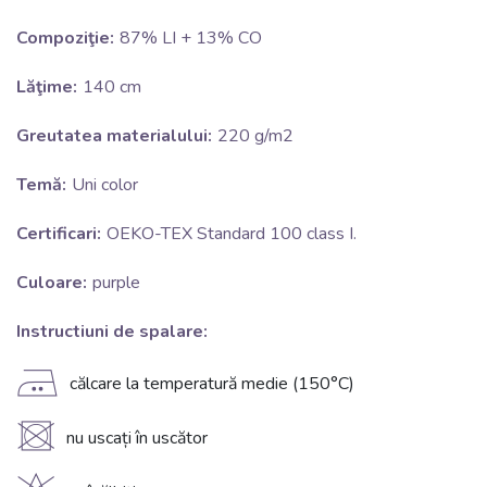
Compoziţie:
87% LI + 13% CO
Lăţime:
140 cm
Greutatea materialului:
220 g/m2
Temă:
Uni color
Certificari:
OEKO-TEX Standard 100 class I.
Culoare:
purple
Instructiuni de spalare:
E
călcare la temperatură medie (150°C)
U
nu uscați în uscător