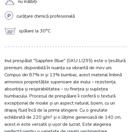
H
nu înălbiți
L
curățare chimică profesională
g
spălare la 30°C
Inul prespălat "Sapphire Blue" (SKU LI295) este o țesătură
premium, disponibilă în nuanța sa vibrantă de mov uni.
Compus din 87% in și 13% bumbac, acest material îmbină
armonios proprietățile superioare ale inului – rezistența,
absorbția și respirabilitatea – cu finețea și suplețea
bumbacului. Procesul de prespălare îi conferă o textură
excepțional de moale și un aspect natural, boem, cu un
drapaj fluid încă de la prima atingere. Cu o greutate
echilibrată de 220 g/m² și o lățime generoasă de 140 cm,
acest in este versatil și ușor de lucrat. Este alegerea
perfectă pentru o varietate de creații vestimentare